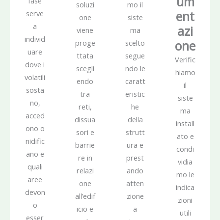
um
fase
soluzi
mo il
ent
serve
one
siste
a
azi
viene
ma
individ
one
proge
scelto
uare
ttata
segue
Verific
dove i
scegli
ndo le
hiamo
volatili
endo
caratt
il
sosta
tra
eristic
siste
no,
reti,
he
ma
acced
dissua
della
install
ono o
sori e
strutt
ato e
nidific
barrie
ura e
condi
ano e
re in
prest
vidia
quali
relazi
ando
mo le
aree
one
atten
indica
devon
all’edif
zione
zioni
o
icio e
a
utili
esser