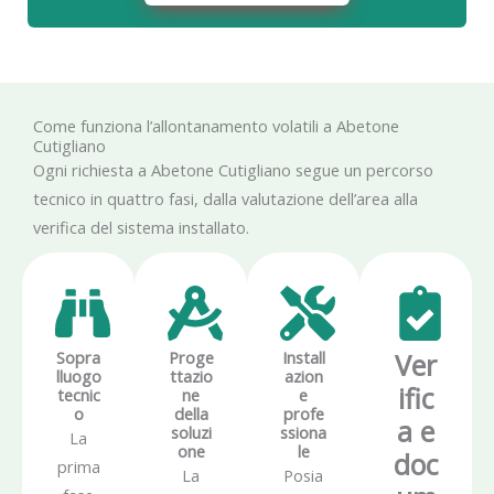
Come funziona l’allontanamento volatili a Abetone
Cutigliano
Ogni richiesta a Abetone Cutigliano segue un percorso
tecnico in quattro fasi, dalla valutazione dell’area alla
verifica del sistema installato.
Sopra
Proge
Install
Ver
lluogo
ttazio
azion
ific
tecnic
ne
e
o
della
profe
a e
soluzi
ssiona
La
one
le
doc
prima
La
Posia