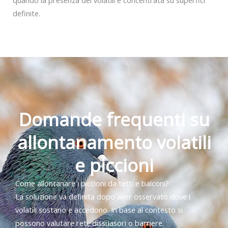
definite.
Domande frequenti su
allontanamento volatili
e piccioni
Come allontanare i piccioni da tetti e balconi?
La soluzione va definita dopo aver osservato dove i
volatili sostano e accedono. In base al contesto si
possono valutare reti, dissuasori o barriere.