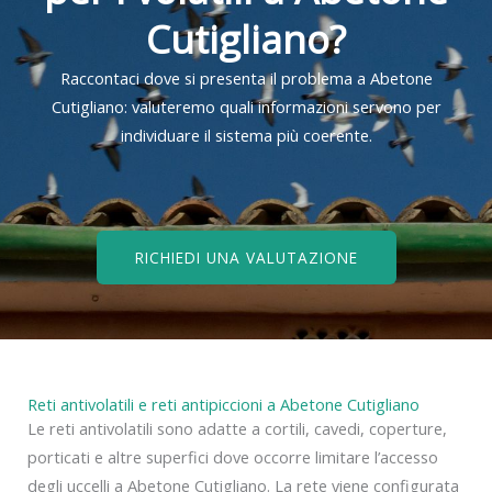
Cutigliano?
Raccontaci dove si presenta il problema a Abetone
Cutigliano: valuteremo quali informazioni servono per
individuare il sistema più coerente.
RICHIEDI UNA VALUTAZIONE
Reti antivolatili e reti antipiccioni a Abetone Cutigliano
Le reti antivolatili sono adatte a cortili, cavedi, coperture,
porticati e altre superfici dove occorre limitare l’accesso
degli uccelli a Abetone Cutigliano. La rete viene configurata