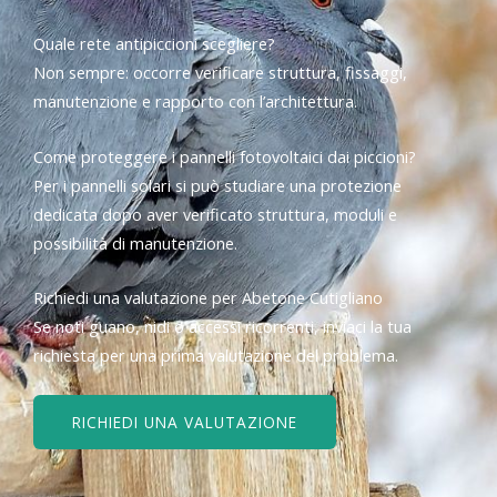
Quale rete antipiccioni scegliere?
Non sempre: occorre verificare struttura, fissaggi,
manutenzione e rapporto con l’architettura.
Come proteggere i pannelli fotovoltaici dai piccioni?
Per i pannelli solari si può studiare una protezione
dedicata dopo aver verificato struttura, moduli e
possibilità di manutenzione.
Richiedi una valutazione per Abetone Cutigliano
Se noti guano, nidi o accessi ricorrenti, inviaci la tua
richiesta per una prima valutazione del problema.
RICHIEDI UNA VALUTAZIONE