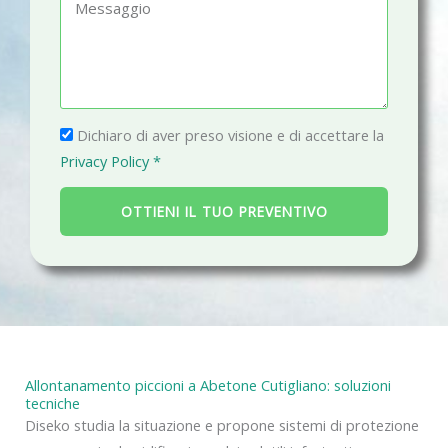
M
o
a
e
n
i
s
o
l
s
a
P
g
Dichiaro di aver preso visione e di accettare la
r
g
Privacy Policy *
i
i
v
o
OTTIENI IL TUO PREVENTIVO
a
c
y
Allontanamento piccioni a Abetone Cutigliano: soluzioni
tecniche
Diseko studia la situazione e propone sistemi di protezione