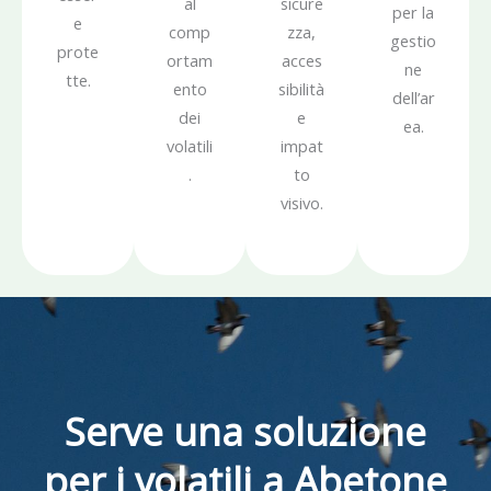
al
sicure
per la
e
comp
zza,
gestio
prote
ortam
acces
ne
tte.
ento
sibilità
dell’ar
dei
e
ea.
volatili
impat
.
to
visivo.
Serve una soluzione
per i volatili a Abetone