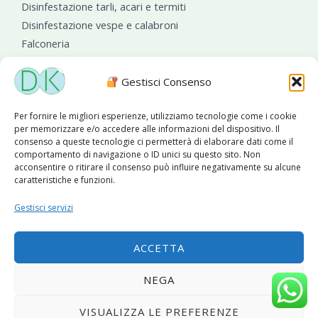
Disinfestazione tarli, acari e termiti
Disinfestazione vespe e calabroni
Falconeria
Sanificazioni ambientali
Gestisci Consenso
Per fornire le migliori esperienze, utilizziamo tecnologie come i cookie
per memorizzare e/o accedere alle informazioni del dispositivo. Il
consenso a queste tecnologie ci permetterà di elaborare dati come il
comportamento di navigazione o ID unici su questo sito. Non
acconsentire o ritirare il consenso può influire negativamente su alcune
caratteristiche e funzioni.
Diseko Group
è sponsor del PISA S.C.
Gestisci servizi
ACCETTA
Copyright © 2026 Diseko Group Srls |
Sitemap
|Sito web
NEGA
sviluppato da
WebSolutionPro
VISUALIZZA LE PREFERENZE