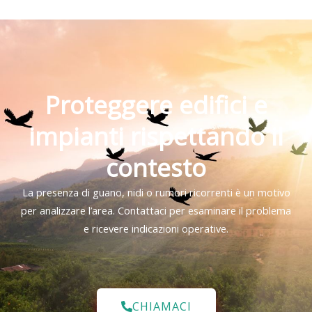
Proteggere edifici e
impianti rispettando il
contesto
La presenza di guano, nidi o rumori ricorrenti è un motivo
per analizzare l’area. Contattaci per esaminare il problema
e ricevere indicazioni operative.
CHIAMACI