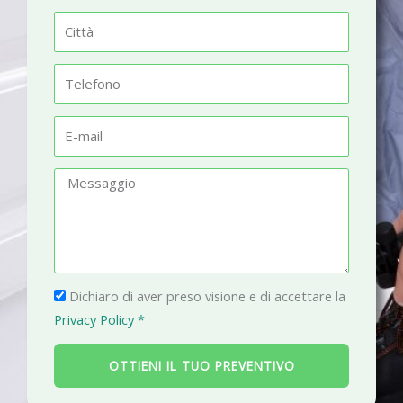
m
C
e
i
t
T
t
e
à
l
E
e
-
f
m
M
o
a
e
n
i
s
o
l
s
a
P
g
Dichiaro di aver preso visione e di accettare la
r
g
Privacy Policy *
i
i
v
o
OTTIENI IL TUO PREVENTIVO
a