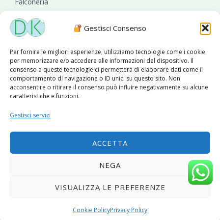
Falconeria
Sanificazioni ambientali
Gestisci Consenso
Per fornire le migliori esperienze, utilizziamo tecnologie come i cookie
per memorizzare e/o accedere alle informazioni del dispositivo. Il
consenso a queste tecnologie ci permetterà di elaborare dati come il
comportamento di navigazione o ID unici su questo sito. Non
acconsentire o ritirare il consenso può influire negativamente su alcune
caratteristiche e funzioni.
Diseko Group
è sponsor del PISA S.C.
Gestisci servizi
ACCETTA
Copyright © 2026 Diseko Group Srls |
Sitemap
|Sito web
NEGA
sviluppato da
WebSolutionPro
VISUALIZZA LE PREFERENZE
Privacy Policy
|
Cookie Policy
Cookie Policy
Privacy Policy