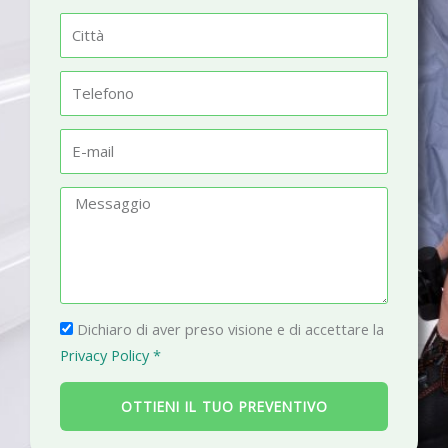
m
C
e
i
t
T
t
e
à
l
E
e
-
f
m
M
o
a
e
n
i
s
o
l
s
a
P
g
Dichiaro di aver preso visione e di accettare la
r
g
Privacy Policy *
i
i
v
o
OTTIENI IL TUO PREVENTIVO
a