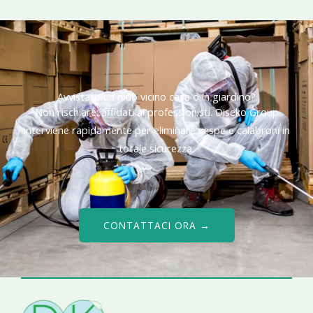
Avvistato un nido vicino casa o in giardino?
Non rischiare: affidati ai professionisti. Diseko Group
interviene rapidamente per eliminare vespe e calabroni in
totale sicurezza.
CONTATTACI ORA →