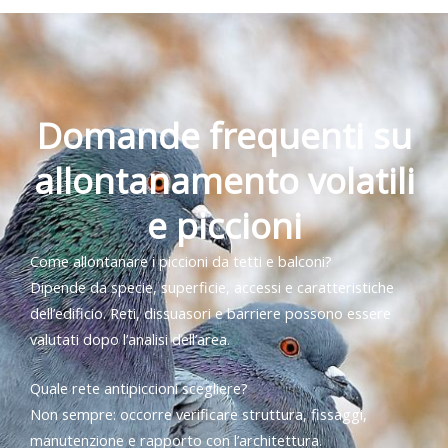
Domande frequenti su
allontanamento volatili
e piccioni
Come allontanare i piccioni da tetti e balconi?
Dipende da specie, superficie, accessi e caratteristiche
dell’edificio. Reti, dissuasori e barriere possono essere
valutati dopo l’analisi dell’area.
Quale rete antipiccioni scegliere?
Non sempre: occorre verificare struttura, fissaggi,
manutenzione e rapporto con l’architettura.