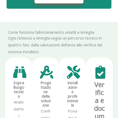
Come funziona l’allontanamento volatili a Ameglia
Ogni richiesta a Ameglia segue un percorso tecnico in
quattro fasi, dalla valutazione dell’area alla verifica del
sistema installato.
Sopra
Proge
Install
Ver
lluogo
ttazio
azion
ific
tecnic
ne
e
o
della
profe
a e
soluzi
ssiona
Analiz
one
le
doc
ziamo
Confr
Posia
um
i
ontia
mo il