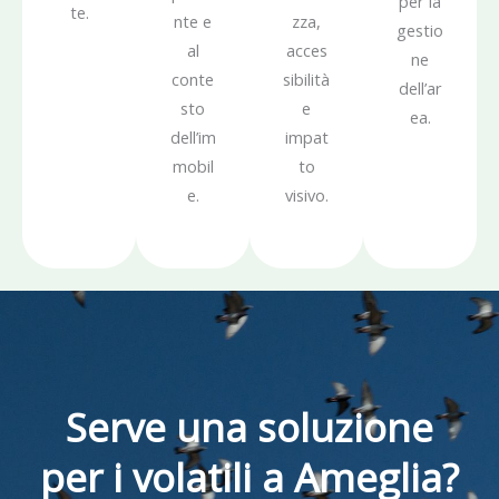
per la
te.
nte e
zza,
gestio
al
acces
ne
conte
sibilità
dell’ar
sto
e
ea.
dell’im
impat
mobil
to
e.
visivo.
Serve una soluzione
per i volatili a Ameglia?