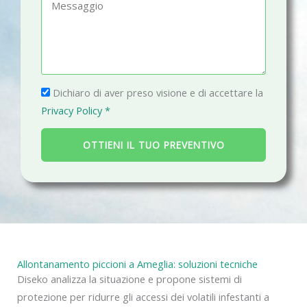
M
o
a
e
n
i
s
o
l
s
a
P
g
Dichiaro di aver preso visione e di accettare la
r
g
Privacy Policy *
i
i
v
o
OTTIENI IL TUO PREVENTIVO
a
c
y
Allontanamento piccioni a Ameglia: soluzioni tecniche
Diseko analizza la situazione e propone sistemi di
protezione per ridurre gli accessi dei volatili infestanti a