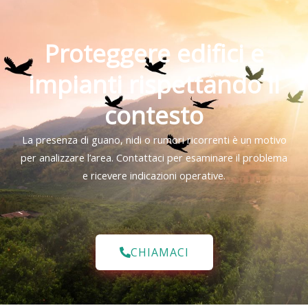
Proteggere edifici e
impianti rispettando il
contesto
La presenza di guano, nidi o rumori ricorrenti è un motivo
per analizzare l’area. Contattaci per esaminare il problema
e ricevere indicazioni operative.
CHIAMACI