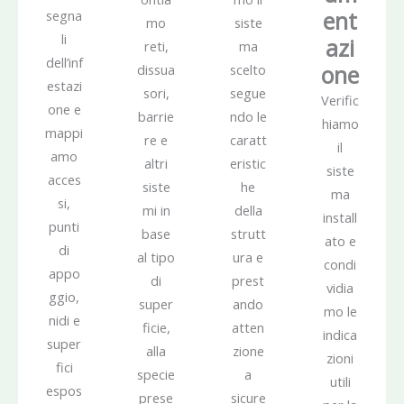
ent
segna
mo
siste
li
azi
reti,
ma
dell’inf
one
dissua
scelto
estazi
sori,
segue
Verific
one e
barrie
ndo le
hiamo
mappi
re e
caratt
il
amo
altri
eristic
siste
acces
siste
he
ma
si,
mi in
della
install
punti
base
strutt
ato e
di
al tipo
ura e
condi
appo
di
prest
vidia
ggio,
super
ando
mo le
nidi e
ficie,
atten
indica
super
alla
zione
zioni
fici
specie
a
utili
espos
prese
sicure