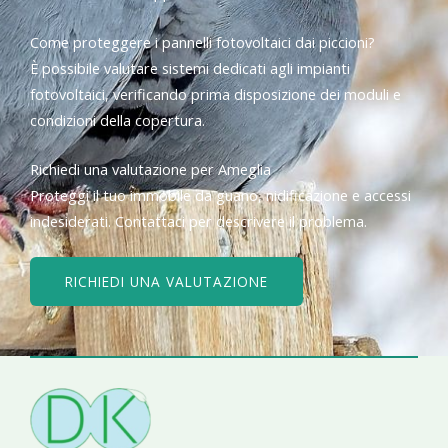
Come proteggere i pannelli fotovoltaici dai piccioni?
È possibile valutare sistemi dedicati agli impianti
fotovoltaici, verificando prima disposizione dei moduli e
condizioni della copertura.
Richiedi una valutazione per Ameglia
Proteggi il tuo immobile da guano, nidificazione e accessi
indesiderati. Contattaci per descrivere il problema.
RICHIEDI UNA VALUTAZIONE