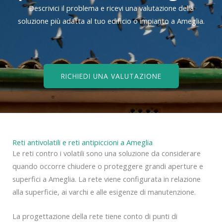
Descrivici il problema e ricevi una valutazione della
soluzione più adatta al tuo edificio o impianto a Ameglia.
RICHIEDI UNA VALUTAZIONE
Reti antivolatili e reti antipiccioni a Ameglia
Le reti contro i volatili sono una soluzione da considerare
quando occorre chiudere o proteggere grandi aperture e
superfici a Ameglia. La rete viene configurata in relazione
alla superficie, ai varchi e alle esigenze di manutenzione.
La progettazione della rete tiene conto di punti di