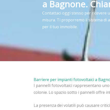
a Bagnone. Chia
Contattaci oggi stesso per ricevere 
misura. Ti proporremo il sistema di 
per il tuo immobile.
Barriere per impianti fotovoltaici a Bagn
I pannelli fotovoltaici rappresentano uno de
colonie. Lo spazio sotto i pannelli offre in
La presenza dei volatili può causare critici