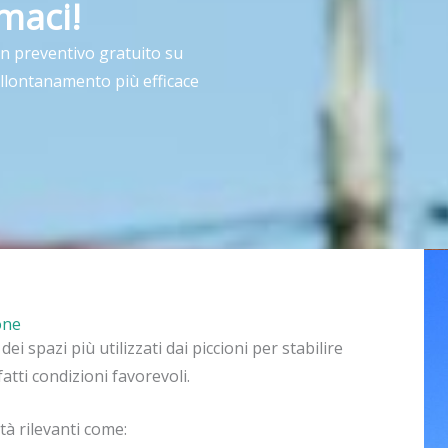
maci!
un preventivo gratuito su
allontanamento più efficace
one
i spazi più utilizzati dai piccioni per stabilire
fatti condizioni favorevoli.
tà rilevanti come: