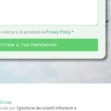
a
i
l
 visione e di accettare la
Privacy Policy *
TTIENI IL TUO PREVENTIVO
 Group
ionali per
l’gestione dei volatili infestanti a