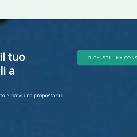
il tuo
RICHIEDI UNA CON
li a
to e ricevi una proposta su