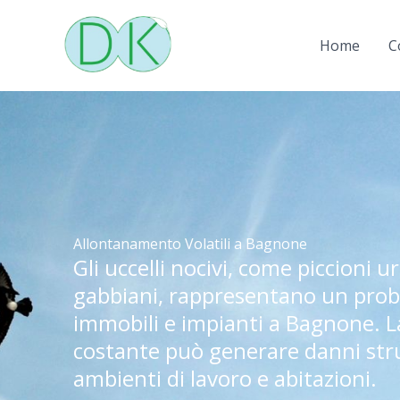
Vai
al
Home
C
contenuto
Allontanamento Volatili a Bagnone
Gli uccelli nocivi, come piccioni u
gabbiani, rappresentano un prob
immobili e impianti a Bagnone. L
costante può generare danni stru
ambienti di lavoro e abitazioni.