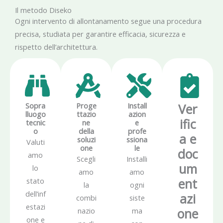
Il metodo Diseko
Ogni intervento di allontanamento segue una procedura
precisa, studiata per garantire efficacia, sicurezza e
rispetto dell’architettura.
Sopra
Proge
Install
Ver
lluogo
ttazio
azion
ific
tecnic
ne
e
o
della
profe
a e
soluzi
ssiona
Valuti
one
le
doc
amo
Scegli
Installi
um
lo
amo
amo
ent
stato
la
ogni
dell’inf
azi
combi
siste
estazi
one
nazio
ma
one e