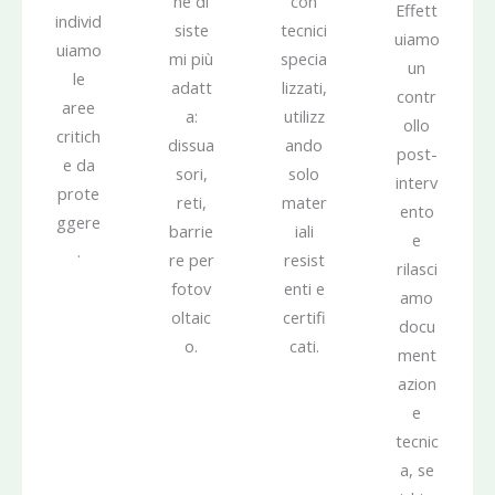
ne di
con
Effett
individ
siste
tecnici
uiamo
uiamo
mi più
specia
un
le
adatt
lizzati,
contr
aree
a:
utilizz
ollo
critich
dissua
ando
post-
e da
sori,
solo
interv
prote
reti,
mater
ento
ggere
barrie
iali
e
.
re per
resist
rilasci
fotov
enti e
amo
oltaic
certifi
docu
o.
cati.
ment
azion
e
tecnic
a, se