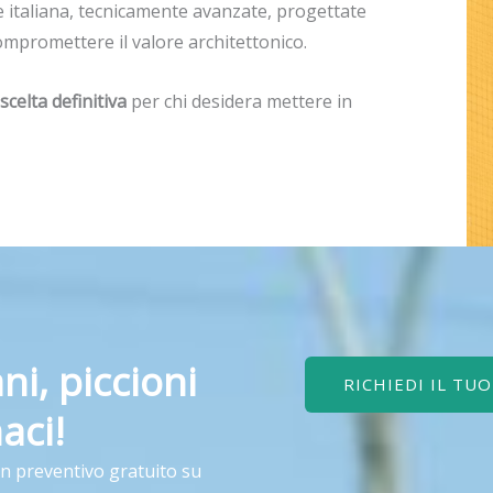
 italiana, tecnicamente avanzate, progettate
compromettere il valore architettonico.
scelta definitiva
per chi desidera mettere in
ni, piccioni
RICHIEDI IL TU
aci!
un preventivo gratuito su