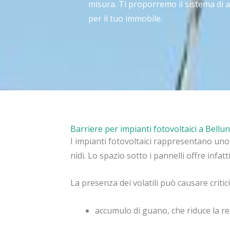
misura. Ti proporremo il sistema di 
per il tuo immobile.
Barriere per impianti fotovoltaici a Bellu
I impianti fotovoltaici rappresentano uno d
nidi. Lo spazio sotto i pannelli offre infat
La presenza dei volatili può causare critici
accumulo di guano, che riduce la r