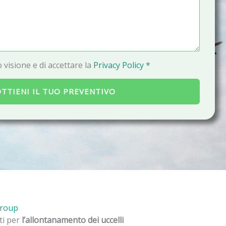
a
i
l
 visione e di accettare la
Privacy Policy *
TTIENI IL TUO PREVENTIVO
Group
ati per
l’allontanamento dei uccelli