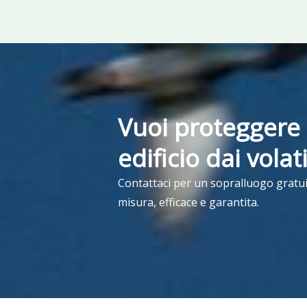
Vuoi proteggere 
edificio dai volat
Contattaci per un sopralluogo gratui
misura, efficace e garantita.