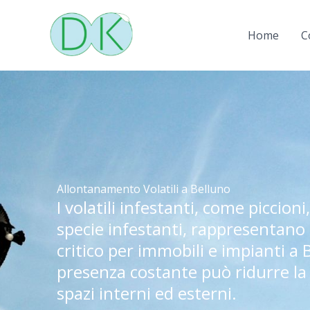
Vai
al
Home
C
contenuto
Allontanamento Volatili a Belluno
I volatili infestanti, come piccioni
specie infestanti, rappresentano
critico per immobili e impianti a 
presenza costante può ridurre la 
spazi interni ed esterni.