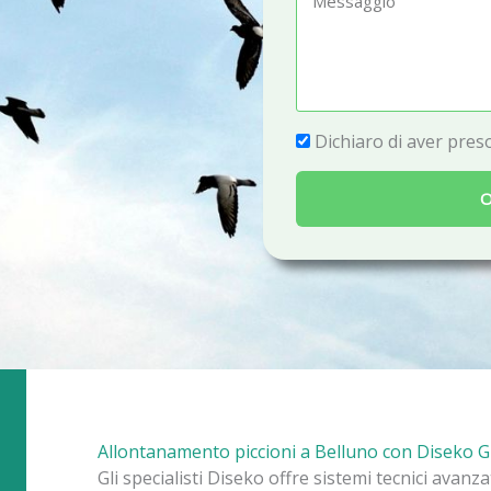
e
e
f
s
o
s
n
a
P
Dichiaro di aver preso
o
g
r
g
O
i
i
v
o
a
c
y
Allontanamento piccioni a Belluno con Diseko 
Gli specialisti Diseko offre sistemi tecnici avanz