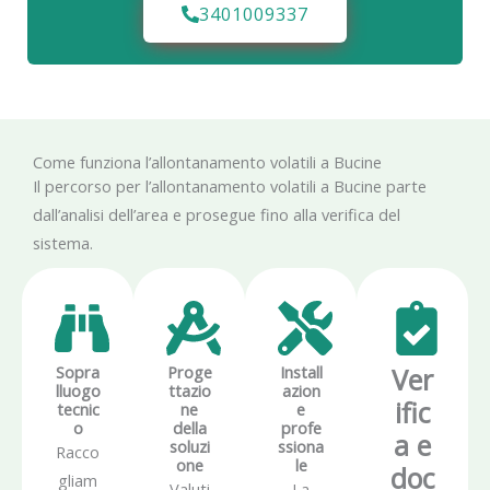
3401009337
Come funziona l’allontanamento volatili a Bucine
Il percorso per l’allontanamento volatili a Bucine parte
dall’analisi dell’area e prosegue fino alla verifica del
sistema.
Sopra
Proge
Install
Ver
lluogo
ttazio
azion
ific
tecnic
ne
e
o
della
profe
a e
soluzi
ssiona
Racco
one
le
doc
gliam
Valuti
La