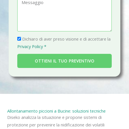
M
o
a
e
n
i
s
o
l
s
a
P
g
Dichiaro di aver preso visione e di accettare la
r
g
Privacy Policy *
i
i
v
o
OTTIENI IL TUO PREVENTIVO
a
c
y
Allontanamento piccioni a Bucine: soluzioni tecniche
Diseko analizza la situazione e propone sistemi di
protezione per prevenire la nidificazione dei volatili