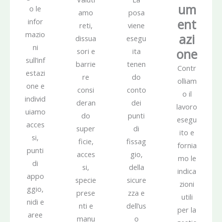
um
o le
amo
posa
ent
infor
reti,
viene
mazio
azi
dissua
esegu
ni
one
sori e
ita
sull’inf
barrie
tenen
Contr
estazi
re
do
olliam
one e
consi
conto
o il
individ
deran
dei
lavoro
uiamo
do
punti
esegu
acces
super
di
ito e
si,
ficie,
fissag
fornia
punti
acces
gio,
mo le
di
si,
della
indica
appo
specie
sicure
zioni
ggio,
prese
zza e
utili
nidi e
nti e
dell’us
per la
aree
manu
o