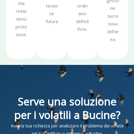
gestio
che
tenzio
ordin
ne
richie
ne
ario
succe
dono
futura
dell’ed
ssiva
prote
.
ificio.
dell’ar
zione.
ea.
Serve una soluzione
per i volatili a Bucine?
Invia la tua richiesta per analizzare il problema dei volatili
nel tuo edificio o impianto a Bucine.