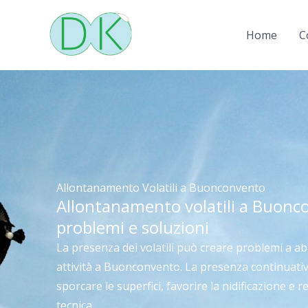
Vai
al
Home
C
contenuto
Allontanamento Volatili a Buonconvento
Allontanamento volatili a Buonc
problemi e soluzioni
La presenza dei volatili può creare problemi a abi
attività a Buonconvento. La presenza continuativa
sporcare le superfici, favorire la nidificazione e r
tecnica.