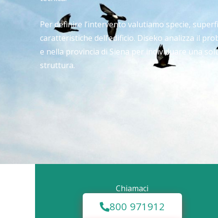
Per definire l’intervento valutiamo specie, superfic
caratteristiche dell’edificio. Diseko analizza il 
e nella provincia di Siena per individuare una so
struttura.
Chiamaci
800 971912