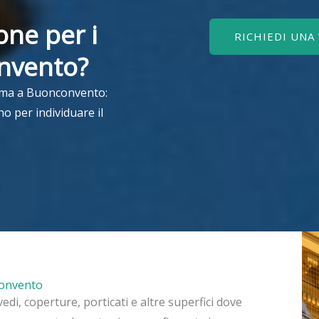
one per i
RICHIEDI UNA
onvento?
lema a Buonconvento:
o per individuare il
nconvento
avedi, coperture, porticati e altre superfici dove