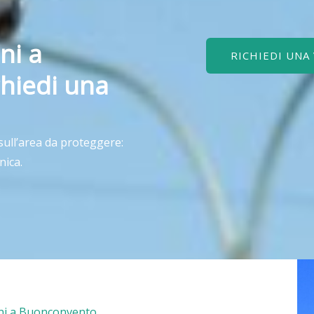
ni a
RICHIEDI UNA
hiedi una
 sull’area da proteggere:
nica.
ioni a Buonconvento