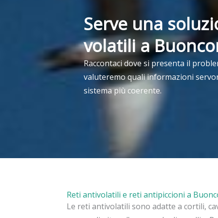
Serve una soluzi
volatili a Buonc
Raccontaci dove si presenta il prob
valuteremo quali informazioni servon
sistema più coerente.
Reti antivolatili e reti antipiccioni a Buo
Le reti antivolatili sono adatte a cortili, c