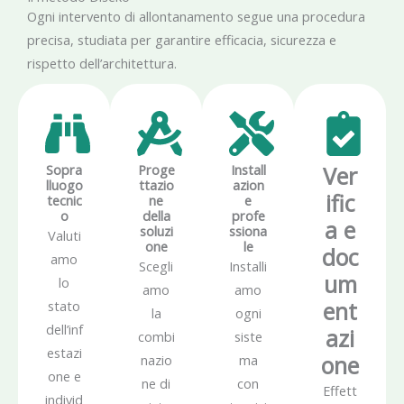
Ogni intervento di allontanamento segue una procedura
precisa, studiata per garantire efficacia, sicurezza e
rispetto dell’architettura.
Sopra
Proge
Install
Ver
lluogo
ttazio
azion
ific
tecnic
ne
e
o
della
profe
a e
soluzi
ssiona
Valuti
one
le
doc
amo
Scegli
Installi
um
lo
amo
amo
ent
stato
la
ogni
dell’inf
azi
combi
siste
estazi
one
nazio
ma
one e
ne di
con
Effett
individ