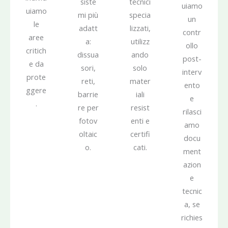
siste
tecnici
uiamo
uiamo
mi più
specia
un
le
adatt
lizzati,
contr
aree
a:
utilizz
ollo
critich
dissua
ando
post-
e da
sori,
solo
interv
prote
reti,
mater
ento
ggere
barrie
iali
e
.
re per
resist
rilasci
fotov
enti e
amo
oltaic
certifi
docu
o.
cati.
ment
azion
e
tecnic
a, se
richies