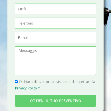
m
C
e
i
t
T
t
e
à
l
E
e
-
f
m
M
o
a
e
n
i
s
o
l
s
a
P
g
Dichiaro di aver preso visione e di accettare la
r
g
Privacy Policy *
i
i
v
o
OTTIENI IL TUO PREVENTIVO
a