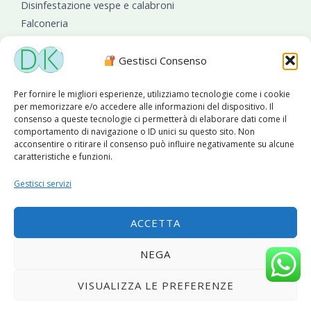
Disinfestazione vespe e calabroni
Falconeria
Sanificazioni ambientali
Gestisci Consenso
Per fornire le migliori esperienze, utilizziamo tecnologie come i cookie
per memorizzare e/o accedere alle informazioni del dispositivo. Il
consenso a queste tecnologie ci permetterà di elaborare dati come il
comportamento di navigazione o ID unici su questo sito. Non
acconsentire o ritirare il consenso può influire negativamente su alcune
caratteristiche e funzioni.
Diseko Group
è sponsor del PISA S.C.
Gestisci servizi
ACCETTA
Copyright © 2026 Diseko Group Srls |
Sitemap
|Sito web
NEGA
sviluppato da
WebSolutionPro
VISUALIZZA LE PREFERENZE
Privacy Policy
|
Cookie Policy