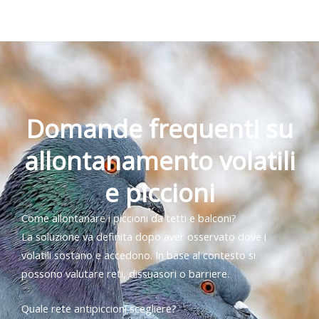
Domande frequenti su
allontanamento volatili
e piccioni
Come allontanare i piccioni da tetti e balconi?
La soluzione va definita dopo aver osservato dove i
volatili sostano e accedono. In base al contesto si
possono valutare reti, dissuasori o barriere.
Quale rete antipiccioni scegliere?