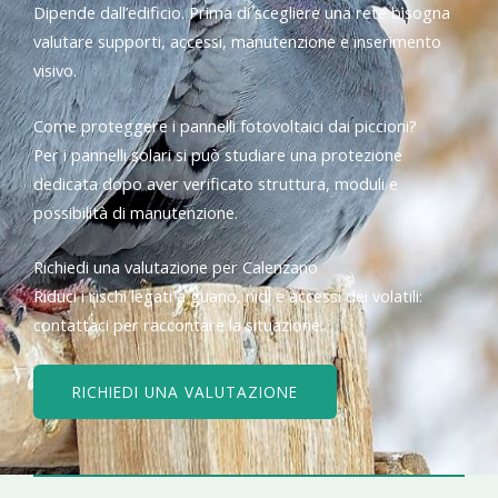
Dipende dall’edificio. Prima di scegliere una rete bisogna
valutare supporti, accessi, manutenzione e inserimento
visivo.
Come proteggere i pannelli fotovoltaici dai piccioni?
Per i pannelli solari si può studiare una protezione
dedicata dopo aver verificato struttura, moduli e
possibilità di manutenzione.
Richiedi una valutazione per Calenzano
Riduci i rischi legati a guano, nidi e accessi dei volatili:
contattaci per raccontare la situazione.
RICHIEDI UNA VALUTAZIONE