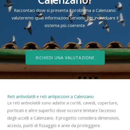
Raccontaci dove si presenta il problema a Calenzano:
valuteremo quali informazioni servono per individuare il
sistema più coerente.
RICHIEDI UNA VALUTAZIONE
Reti antivolatili e reti antipiccioni a Calenzano
Le reti antivolatili sono adatte a cortili, cavedi, coperture,
porticati e altre superfici dove occorre limitare l’accesso
degli uccelli a Calenzano. Il progetto considera dimensioni,
accessi, punti di fissaggio e aree da proteggere.