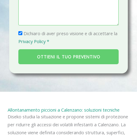
e
n
i
s
o
l
s
a
P
g
Dichiaro di aver preso visione e di accettare la
r
g
Privacy Policy *
i
i
v
o
OTTIENI IL TUO PREVENTIVO
a
c
y
Allontanamento piccioni a Calenzano: soluzioni tecniche
Diseko studia la situazione e propone sistemi di protezione
per ridurre gli accessi dei volatili infestanti a Calenzano. La
soluzione viene definita considerando struttura, superfici,