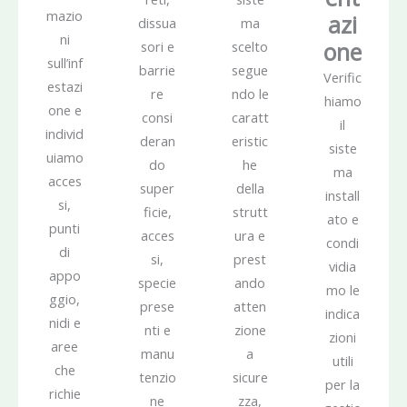
mazio
azi
dissua
ma
ni
one
sori e
scelto
sull’inf
barrie
segue
Verific
estazi
re
ndo le
hiamo
one e
consi
caratt
il
individ
deran
eristic
siste
uiamo
do
he
ma
acces
super
della
install
si,
ficie,
strutt
ato e
punti
acces
ura e
condi
di
si,
prest
vidia
appo
specie
ando
mo le
ggio,
prese
atten
indica
nidi e
nti e
zione
zioni
aree
manu
a
utili
che
tenzio
sicure
per la
richie
ne
zza,