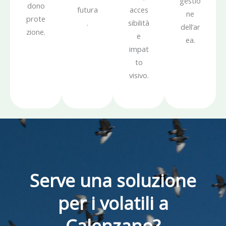
gestio
dono
futura
acces
ne
prote
.
sibilità
dell’ar
zione.
e
ea.
impat
to
visivo.
Serve una soluzione
per i volatili a
Calenzano?