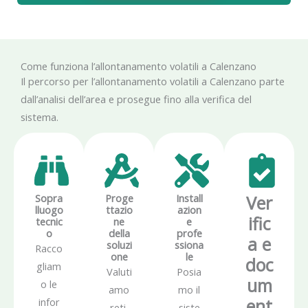
Come funziona l’allontanamento volatili a Calenzano
Il percorso per l’allontanamento volatili a Calenzano parte
dall’analisi dell’area e prosegue fino alla verifica del
sistema.
Sopra
Proge
Install
Ver
lluogo
ttazio
azion
ific
tecnic
ne
e
o
della
profe
a e
soluzi
ssiona
Racco
one
le
doc
gliam
Valuti
Posia
um
o le
amo
mo il
ent
infor
reti,
siste