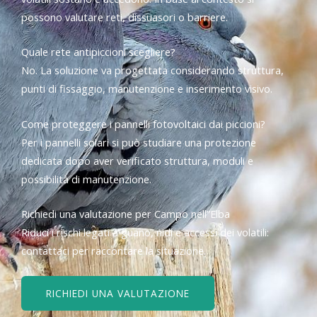
possono valutare reti, dissuasori o barriere.
Quale rete antipiccioni scegliere?
No. La soluzione va progettata considerando struttura,
punti di fissaggio, manutenzione e inserimento visivo.
Come proteggere i pannelli fotovoltaici dai piccioni?
Per i pannelli solari si può studiare una protezione
dedicata dopo aver verificato struttura, moduli e
possibilità di manutenzione.
Richiedi una valutazione per Campo nell”Elba
Riduci i rischi legati a guano, nidi e accessi dei volatili:
contattaci per raccontare la situazione.
RICHIEDI UNA VALUTAZIONE