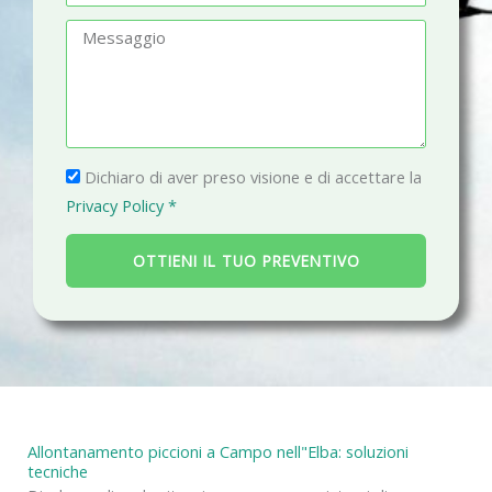
f
m
M
o
a
e
n
i
s
o
l
s
a
P
g
Dichiaro di aver preso visione e di accettare la
r
g
Privacy Policy *
i
i
v
o
OTTIENI IL TUO PREVENTIVO
a
c
y
Allontanamento piccioni a Campo nell"Elba: soluzioni
tecniche