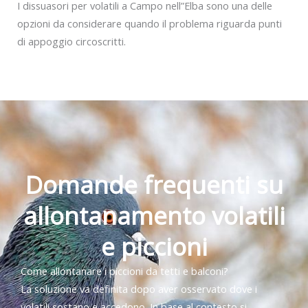
I dissuasori per volatili a Campo nell”Elba sono una delle
opzioni da considerare quando il problema riguarda punti
di appoggio circoscritti.
Domande frequenti su
allontanamento volatili
e piccioni
Come allontanare i piccioni da tetti e balconi?
La soluzione va definita dopo aver osservato dove i
volatili sostano e accedono. In base al contesto si