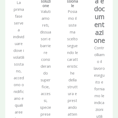
a e
soluzi
ssiona
La
one
le
doc
prima
Valuti
Posia
um
fase
amo
mo il
ent
serve
reti,
siste
a
azi
dissua
ma
individ
one
sori e
scelto
uare
barrie
segue
Contr
dove i
re
ndo le
olliam
volatili
consi
caratt
o il
sosta
deran
eristic
lavoro
no,
do
he
esegu
acced
super
della
ito e
ono o
ficie,
strutt
fornia
nidific
acces
ura e
mo le
ano e
si,
prest
indica
quali
specie
ando
zioni
aree
prese
atten
utili