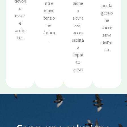
devon
nti e
zione
per la
o
manu
a
gestio
esser
tenzio
sicure
ne
e
ne
zza,
succe
prote
futura
acces
ssiva
tte.
.
sibilità
dell’ar
e
ea.
impat
to
visivo.