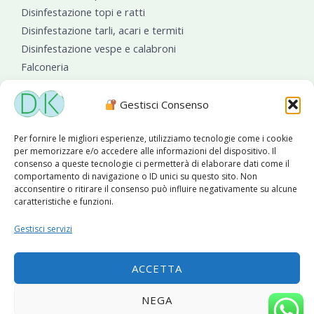
Disinfestazione topi e ratti
Disinfestazione tarli, acari e termiti
Disinfestazione vespe e calabroni
Falconeria
Sanificazioni ambientali
Gestisci Consenso
Per fornire le migliori esperienze, utilizziamo tecnologie come i cookie
per memorizzare e/o accedere alle informazioni del dispositivo. Il
consenso a queste tecnologie ci permetterà di elaborare dati come il
comportamento di navigazione o ID unici su questo sito. Non
acconsentire o ritirare il consenso può influire negativamente su alcune
caratteristiche e funzioni.
Diseko Group
è sponsor del PISA S.C.
Gestisci servizi
ACCETTA
Copyright © 2026 Diseko Group Srls |
Sitemap
|Sito web
NEGA
sviluppato da
WebSolutionPro