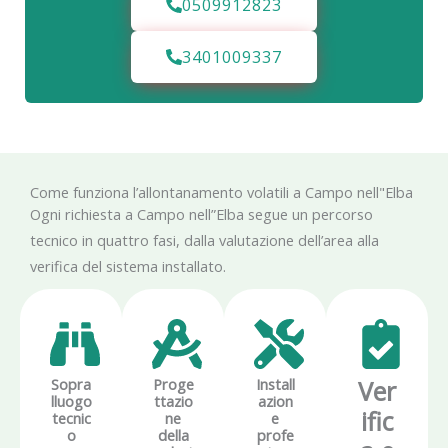
0509912823
3401009337
Come funziona l’allontanamento volatili a Campo nell"Elba
Ogni richiesta a Campo nell”Elba segue un percorso
tecnico in quattro fasi, dalla valutazione dell’area alla
verifica del sistema installato.
Sopra
Proge
Install
Ver
lluogo
ttazio
azion
ific
tecnic
ne
e
o
della
profe