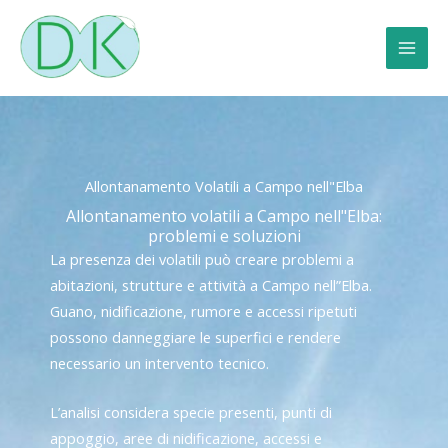
Vai
al
contenuto
Allontanamento Volatili a Campo nell"Elba
Allontanamento volatili a Campo nell"Elba:
problemi e soluzioni
La presenza dei volatili può creare problemi a
abitazioni, strutture e attività a Campo nell”Elba.
Guano, nidificazione, rumore e accessi ripetuti
possono danneggiare le superfici e rendere
necessario un intervento tecnico.
L’analisi considera specie presenti, punti di
appoggio, aree di nidificazione, accessi e