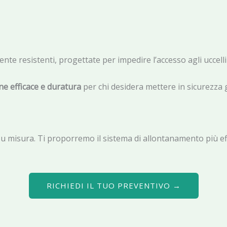
te resistenti, progettate per impedire l’accesso agli uccelli se
one efficace e duratura
per chi desidera mettere in sicurezza g
u misura. Ti proporremo il sistema di allontanamento più eff
RICHIEDI IL TUO PREVENTIVO →