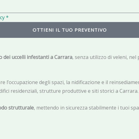
i
l
cy *
OTTIENI IL TUO PREVENTIVO
lo dei uccelli infestanti a Carrara
, senza utilizzo di veleni, ne
 l’occupazione degli spazi, la nidificazione e il reinsediamen
fici residenziali, strutture produttive e siti storici a Carrara.
odo strutturale
, mettendo in sicurezza stabilmente i tuoi spaz