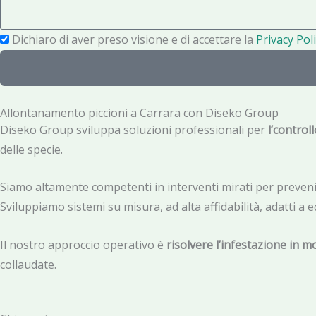
f
s
o
a
P
Dichiaro di aver preso visione e di accettare la
Privacy Poli
n
g
r
o
g
i
i
v
Allontanamento piccioni a Carrara con Diseko Group
o
a
Diseko Group sviluppa soluzioni professionali per
l’control
c
delle specie.
y
Siamo altamente competenti in interventi mirati per prevenire
Sviluppiamo sistemi su misura, ad alta affidabilità, adatti a edi
Il nostro approccio operativo è
risolvere l’infestazione in m
collaudate.