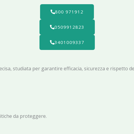
800 971912
0509912823
3401009337
a, studiata per garantire efficacia, sicurezza e rispetto del
ritiche da proteggere.