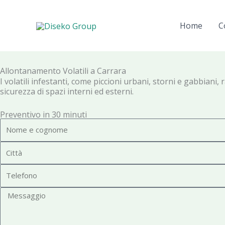
Vai
al
Home
C
contenuto
Allontanamento Volatili a Carrara
I volatili infestanti, come piccioni urbani, storni e gabbi
sicurezza di spazi interni ed esterni.
Preventivo in 30 minuti
N
o
C
m
i
e
T
t
e
t
M
l
à
e
e
s