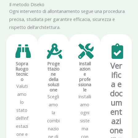
Il metodo Diseko
Ogni intervento di allontanamento segue una procedura
precisa, studiata per garantire efficacia, sicurezza e
rispetto dell’architettura.
Sopra
Proge
Install
Ver
lluogo
ttazio
azion
ific
tecnic
ne
e
o
della
profe
a e
soluzi
ssiona
Valuti
one
le
doc
amo
Scegli
Installi
um
lo
amo
amo
ent
stato
la
ogni
dell’inf
azi
combi
siste
estazi
one
nazio
ma
one e
ne di
con