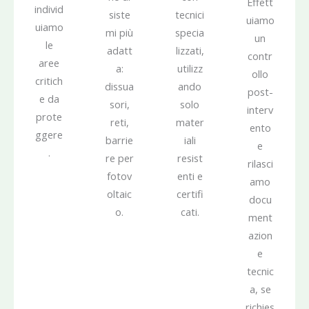
Effett
individ
siste
tecnici
uiamo
uiamo
mi più
specia
un
le
adatt
lizzati,
contr
aree
a:
utilizz
ollo
critich
dissua
ando
post-
e da
sori,
solo
interv
prote
reti,
mater
ento
ggere
barrie
iali
e
.
re per
resist
rilasci
fotov
enti e
amo
oltaic
certifi
docu
o.
cati.
ment
azion
e
tecnic
a, se
richies