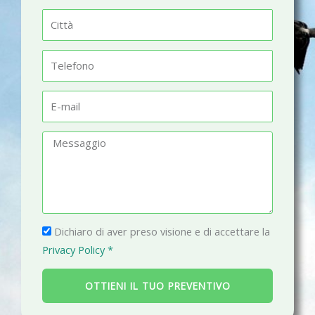
m
C
e
i
t
T
t
e
à
l
E
e
-
f
m
M
o
a
e
n
i
s
o
l
s
a
P
g
Dichiaro di aver preso visione e di accettare la
r
g
Privacy Policy *
i
i
v
o
OTTIENI IL TUO PREVENTIVO
a