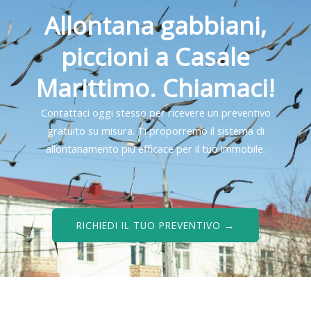
Allontana gabbiani,
piccioni a Casale
Marittimo. Chiamaci!
Contattaci oggi stesso per ricevere un preventivo
gratuito su misura. Ti proporremo il sistema di
allontanamento più efficace per il tuo immobile.
RICHIEDI IL TUO PREVENTIVO →