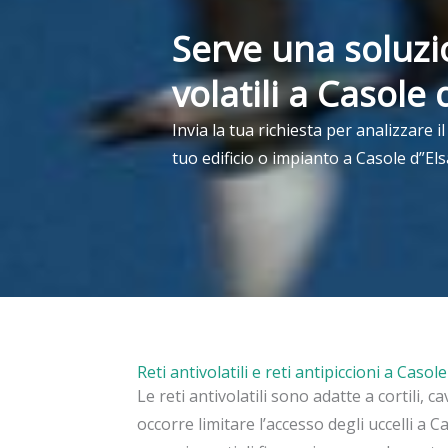
Serve una soluzi
volatili a Casole 
Invia la tua richiesta per analizzare i
tuo edificio o impianto a Casole d”Els
Reti antivolatili e reti antipiccioni a Casol
Le reti antivolatili sono adatte a cortili, c
occorre limitare l’accesso degli uccelli a 