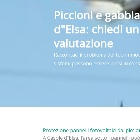
Piccioni e gabbia
d"Elsa: chiedi u
valutazione
Raccontaci il problema del tuo immob
sistemi possono essere presi in cons
Protezione pannelli fotovoltaici dai piccio
A Casole d”Elsa, l’area sotto i pannelli pu