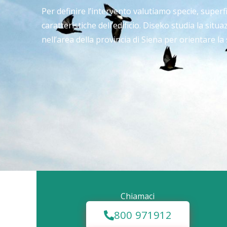
Per definire l’intervento valutiamo specie, superfic
caratteristiche dell’edificio. Diseko studia la situ
nell’area della provincia di Siena per orientare la 
Chiamaci
800 971912