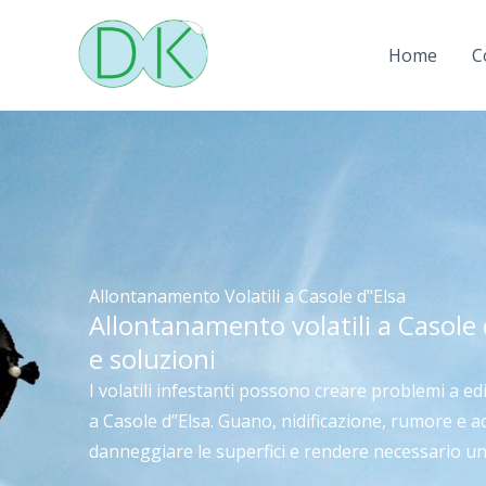
Vai
al
Home
C
contenuto
Allontanamento Volatili a Casole d"Elsa
Allontanamento volatili a Casole 
e soluzioni
I volatili infestanti possono creare problemi a edifi
a Casole d”Elsa. Guano, nidificazione, rumore e a
danneggiare le superfici e rendere necessario un