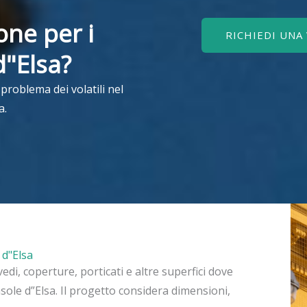
one per i
RICHIEDI UNA
d"Elsa?
l problema dei volatili nel
a.
e d"Elsa
avedi, coperture, porticati e altre superfici dove
Casole d”Elsa. Il progetto considera dimensioni,