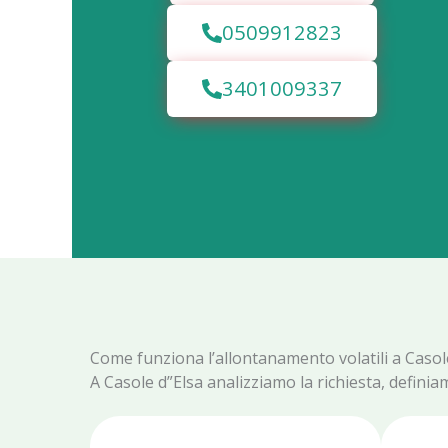
0509912823
3401009337
Come funziona l’allontanamento volatili a Casol
A Casole d”Elsa analizziamo la richiesta, definia