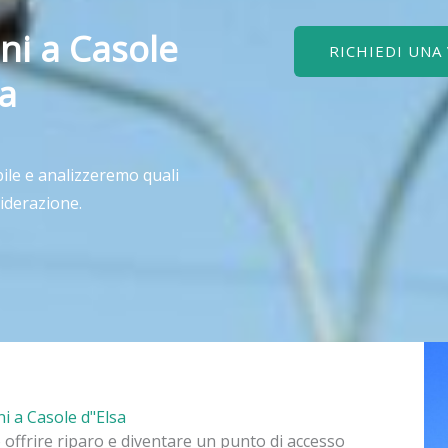
ni a Casole
RICHIEDI UNA
na
ile e analizzeremo quali
iderazione.
ni a Casole d"Elsa
ò offrire riparo e diventare un punto di accesso