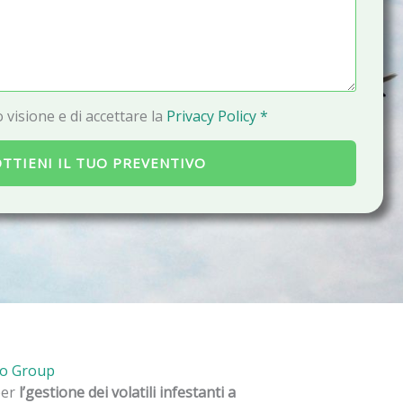
a
i
l
 visione e di accettare la
Privacy Policy *
TTIENI IL TUO PREVENTIVO
ko Group
per
l’gestione dei volatili infestanti a