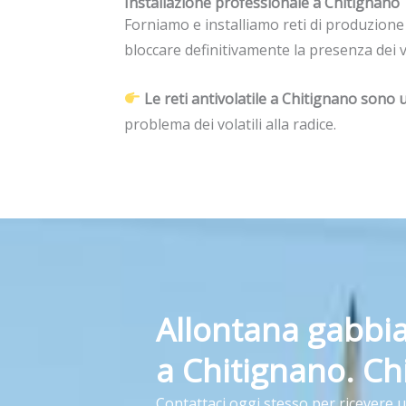
Installazione professionale a Chitignano
Forniamo e installiamo reti di produzione
bloccare definitivamente la presenza dei vola
Le reti antivolatile a Chitignano sono u
problema dei volatili alla radice.
Allontana gabbia
a Chitignano. Ch
Contattaci oggi stesso per ricevere 