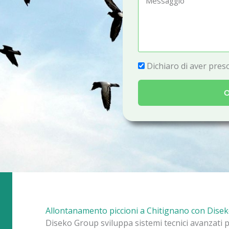
e
e
f
s
o
s
n
a
P
Dichiaro di aver preso
o
g
r
g
O
i
i
v
o
a
c
y
Allontanamento piccioni a Chitignano con Dise
Diseko Group sviluppa sistemi tecnici avanzati 