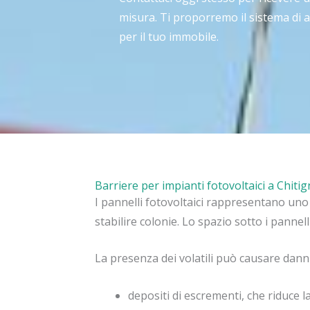
misura. Ti proporremo il sistema di 
per il tuo immobile.
Barriere per impianti fotovoltaici a Chiti
I pannelli fotovoltaici rappresentano uno d
stabilire colonie. Lo spazio sotto i pannelli
La presenza dei volatili può causare danni 
depositi di escrementi, che riduce l