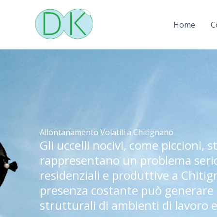
Vai
al
Home
C
contenuto
Allontanamento Volatili a Chitignano
Gli uccelli nocivi, come piccioni, s
rappresentano un problema serio
residenziali e produttive a Chitig
presenza costante può generare
strutturali di ambienti di lavoro e