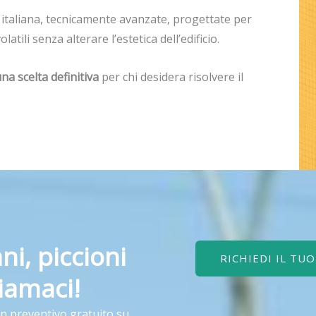
 italiana, tecnicamente avanzate, progettate per
tili senza alterare l’estetica dell’edificio.
na scelta definitiva
per chi desidera risolvere il
ni, piccioni
RICHIEDI IL TU
iamaci!
un preventivo gratuito su