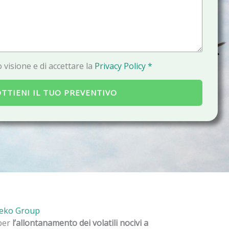
a
i
l
 visione e di accettare la
Privacy Policy *
TTIENI IL TUO PREVENTIVO
seko Group
 per
l’allontanamento dei volatili nocivi a