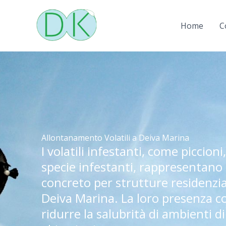
Vai
al
Home
C
contenuto
Allontanamento Volatili a Deiva Marina
I volatili infestanti, come piccioni
specie infestanti, rappresentano 
concreto per strutture residenzia
Deiva Marina. La loro presenza c
ridurre la salubrità di ambienti di