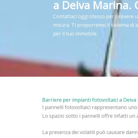
a Deiva Marina. 
Contattaci oggi stesso per ricevere 
misura. Ti proporremo il sistema di 
per il tuo immobile.
Barriere per impianti fotovoltaici a Deiv
I pannelli fotovoltaici rappresentano uno d
Lo spazio sotto i pannelli offre infatti un 
La presenza dei volatili può causare danni 