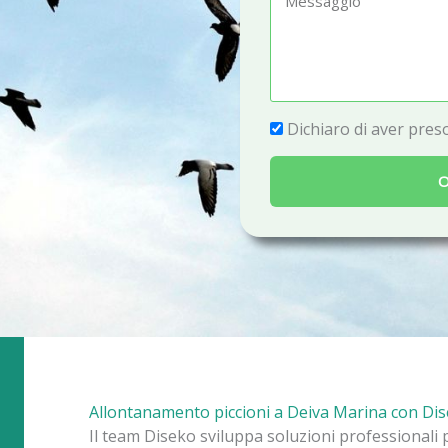
e
e
f
s
o
s
n
a
P
Dichiaro di aver preso
o
g
r
g
O
i
i
v
o
a
c
y
Allontanamento piccioni a Deiva Marina con Di
Il team Diseko sviluppa soluzioni professionali