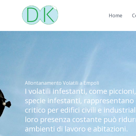
Vai
al
Home
C
contenuto
Allontanamento Volatili a Empoli
I volatili infestanti, come piccioni
specie infestanti, rappresentano
critico per edifici civili e industria
loro presenza costante può ridurr
ambienti di lavoro e abitazioni.