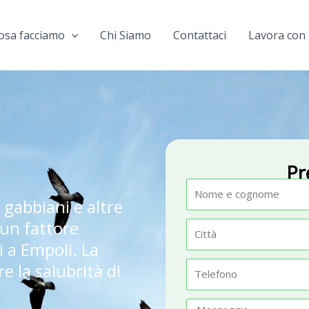
osa facciamo
Chi Siamo
Contattaci
Lavora con 
Pr
N
, gabbiani e altre
o
 un fattore
m
C
li a Empoli. La
e
i
t
e la salubrità di
T
t
e
à
l
M