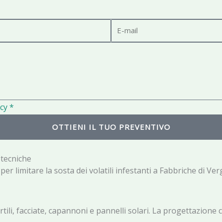
E
-
m
a
i
l
cy *
OTTIENI IL TUO PREVENTIVO
 tecniche
r limitare la sosta dei volatili infestanti a Fabbriche di Verg
rtili, facciate, capannoni e pannelli solari. La progettazione 