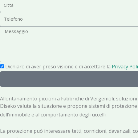
C
m
i
e
T
t
e
t
M
l
à
e
e
s
f
s
o
a
P
Dichiaro di aver preso visione e di accettare la
Privacy Poli
n
g
r
o
g
i
i
v
Allontanamento piccioni a Fabbriche di Vergemoli: soluzioni
o
a
Diseko valuta la situazione e propone sistemi di protezione pe
c
dell’immobile e al comportamento degli uccelli.
y
La protezione può interessare tetti, cornicioni, davanzali, co