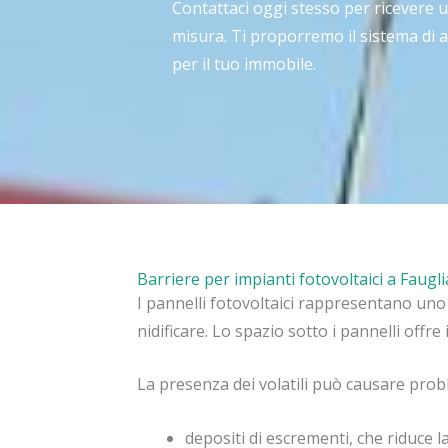
Contattaci oggi stesso per ricevere 
misura. Ti proporremo il sistema di 
per il tuo immobile.
Barriere per impianti fotovoltaici a Faugli
I pannelli fotovoltaici rappresentano uno d
nidificare. Lo spazio sotto i pannelli offre 
La presenza dei volatili può causare prob
depositi di escrementi, che riduce l