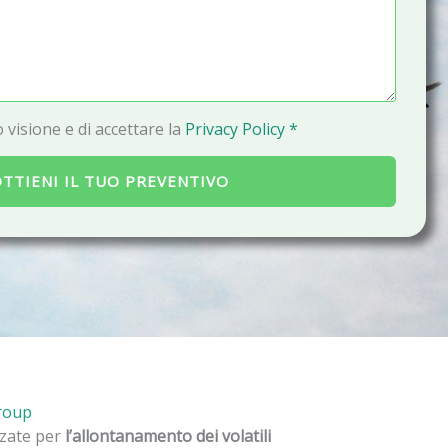
a
i
l
 visione e di accettare la
Privacy Policy *
TTIENI IL TUO PREVENTIVO
Group
izzate per
l’allontanamento dei volatili