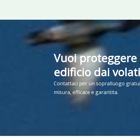
Vuoi proteggere 
edificio dai volat
Contattaci per un sopralluogo gratui
misura, efficace e garantita.