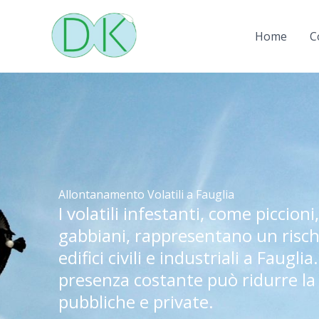
Vai
al
Home
C
contenuto
Allontanamento Volatili a Fauglia
I volatili infestanti, come piccioni
gabbiani, rappresentano un risch
edifici civili e industriali a Fauglia
presenza costante può ridurre la 
pubbliche e private.