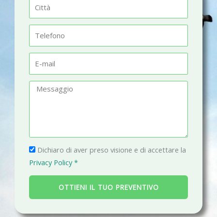
C
e
i
t
T
t
e
à
l
E
e
-
f
m
M
o
a
e
n
i
s
o
l
s
a
P
g
Dichiaro di aver preso visione e di accettare la
r
g
Privacy Policy *
i
i
v
o
OTTIENI IL TUO PREVENTIVO
a
c