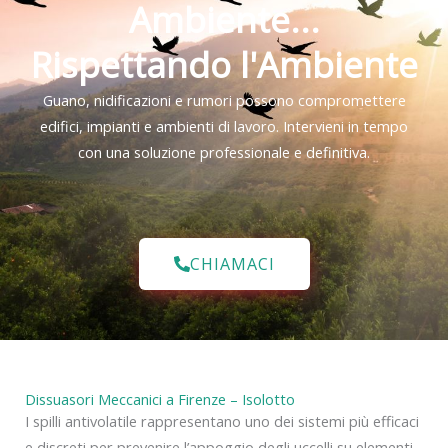
Ambiente...
Rispettando l'Ambiente
Guano, nidificazioni e rumori possono compromettere
edifici, impianti e ambienti di lavoro. Intervieni in tempo
con una soluzione professionale e definitiva.
CHIAMACI
Dissuasori Meccanici a Firenze – Isolotto
I spilli antivolatile rappresentano uno dei sistemi più efficaci
e discreti per prevenire l’appoggio degli uccelli su elementi