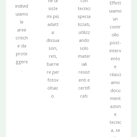
ne di
con
Effett
individ
siste
tecnici
uiamo
uiamo
mi più
specia
un
le
adatt
lizzati,
contr
aree
a:
utilizz
ollo
critich
dissua
ando
post-
e da
sori,
solo
interv
prote
reti,
mater
ento
ggere
barrie
iali
e
.
re per
resist
rilasci
fotov
enti e
amo
oltaic
certifi
docu
o.
cati.
ment
azion
e
tecnic
a, se