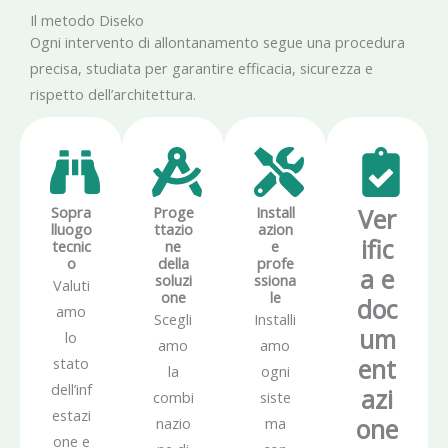
Il metodo Diseko
Ogni intervento di allontanamento segue una procedura
precisa, studiata per garantire efficacia, sicurezza e
rispetto dell’architettura.
Sopra
Proge
Install
Ver
lluogo
ttazio
azion
ific
tecnic
ne
e
o
della
profe
a e
soluzi
ssiona
Valuti
one
le
doc
amo
Scegli
Installi
um
lo
amo
amo
ent
stato
la
ogni
dell’inf
azi
combi
siste
estazi
one
nazio
ma
one e