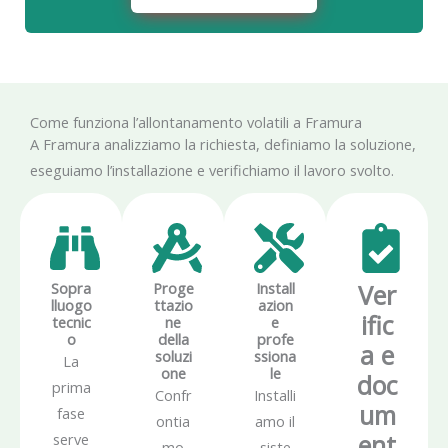
Come funziona l’allontanamento volatili a Framura
A Framura analizziamo la richiesta, definiamo la soluzione,
eseguiamo l’installazione e verifichiamo il lavoro svolto.
Sopra
Proge
Install
Ver
lluogo
ttazio
azion
ific
tecnic
ne
e
o
della
profe
a e
soluzi
ssiona
La
one
le
doc
prima
Confr
Installi
um
fase
ontia
amo il
ent
serve
mo
siste