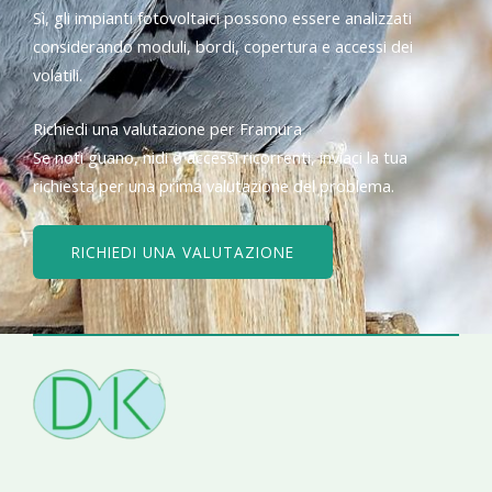
Sì, gli impianti fotovoltaici possono essere analizzati
considerando moduli, bordi, copertura e accessi dei
volatili.
Richiedi una valutazione per Framura
Se noti guano, nidi o accessi ricorrenti, inviaci la tua
richiesta per una prima valutazione del problema.
RICHIEDI UNA VALUTAZIONE