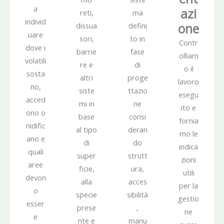
a
azi
reti,
ma
individ
one
dissua
defini
uare
sori,
to in
Contr
dove i
barrie
fase
olliam
volatili
re e
di
o il
sosta
altri
proge
lavoro
no,
siste
ttazio
esegu
acced
mi in
ne
ito e
ono o
base
consi
fornia
nidific
al tipo
deran
mo le
ano e
di
do
indica
quali
super
strutt
zioni
aree
ficie,
ura,
utili
devon
alla
acces
per la
o
specie
sibilità
gestio
esser
prese
,
ne
e
nte e
manu