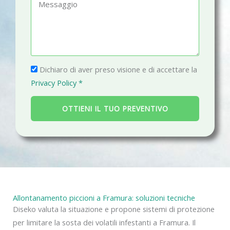
M
o
a
e
n
i
s
o
l
s
a
P
g
Dichiaro di aver preso visione e di accettare la
r
g
Privacy Policy *
i
i
v
o
OTTIENI IL TUO PREVENTIVO
a
c
y
Allontanamento piccioni a Framura: soluzioni tecniche
Diseko valuta la situazione e propone sistemi di protezione
per limitare la sosta dei volatili infestanti a Framura. Il