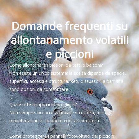
Domande frequenti su
allontanamento volatili
e piccioni
Come allontanare i piccioni da tetti e balconi?
Non esiste un unico sistema: la scelta dipende da specie,
superfici, accessi e struttura. Reti, dissuasori e barriere
sono opzioni da confrontare.
Quale rete antipiccioni scegliere?
Non sempre: occorre verificare struttura, fissaggi,
manutenzione e rapporto con l’architettura.
Come proteggere i pannelli fotovoltaici dai piccioni?