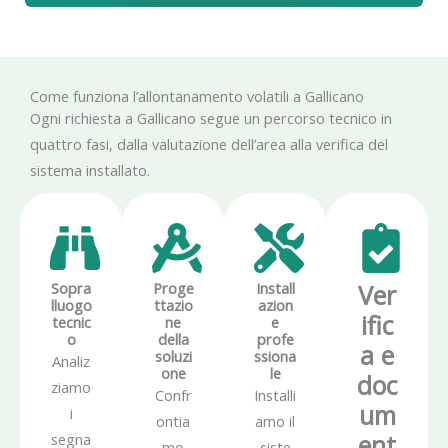
Come funziona l’allontanamento volatili a Gallicano
Ogni richiesta a Gallicano segue un percorso tecnico in
quattro fasi, dalla valutazione dell’area alla verifica del
sistema installato.
Sopra
Proge
Install
Ver
lluogo
ttazio
azion
ific
tecnic
ne
e
o
della
profe
a e
soluzi
ssiona
Analiz
one
le
doc
ziamo
Confr
Installi
um
i
ontia
amo il
ent
segna
mo
siste