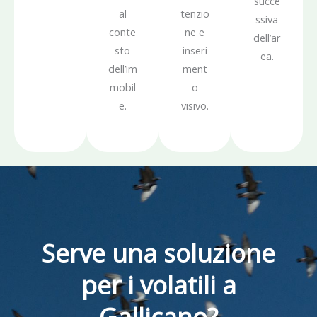
succe
al
tenzio
ssiva
conte
ne e
dell’ar
sto
inseri
ea.
dell’im
ment
mobil
o
e.
visivo.
Serve una soluzione
per i volatili a
Gallicano?