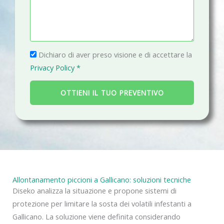
e
n
i
s
o
l
s
a
P
g
Dichiaro di aver preso visione e di accettare la
r
g
Privacy Policy *
i
i
v
o
OTTIENI IL TUO PREVENTIVO
a
c
y
Allontanamento piccioni a Gallicano: soluzioni tecniche
Diseko analizza la situazione e propone sistemi di
protezione per limitare la sosta dei volatili infestanti a
Gallicano. La soluzione viene definita considerando