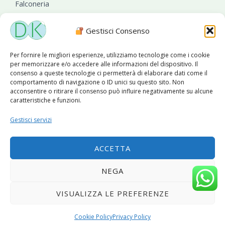
Falconeria
Sanificazioni ambientali
Gestisci Consenso
Per fornire le migliori esperienze, utilizziamo tecnologie come i cookie
per memorizzare e/o accedere alle informazioni del dispositivo. Il
consenso a queste tecnologie ci permetterà di elaborare dati come il
comportamento di navigazione o ID unici su questo sito. Non
acconsentire o ritirare il consenso può influire negativamente su alcune
caratteristiche e funzioni.
Diseko Group
è sponsor del PISA S.C.
Gestisci servizi
ACCETTA
Copyright © 2026 Diseko Group Srls |
Sitemap
|Sito web
NEGA
sviluppato da
WebSolutionPro
VISUALIZZA LE PREFERENZE
Privacy Policy
|
Cookie Policy
Cookie Policy
Privacy Policy