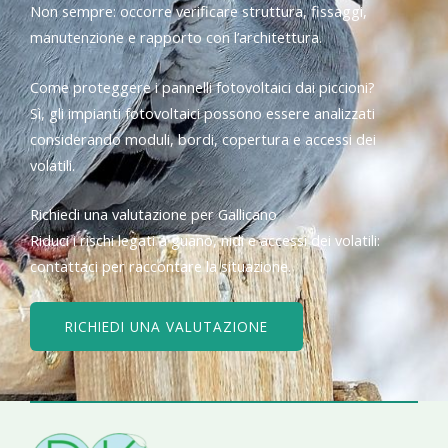
Non sempre: occorre verificare struttura, fissaggi,
manutenzione e rapporto con l’architettura.
Come proteggere i pannelli fotovoltaici dai piccioni?
Sì, gli impianti fotovoltaici possono essere analizzati
considerando moduli, bordi, copertura e accessi dei
volatili.
Richiedi una valutazione per Gallicano
Riduci i rischi legati a guano, nidi e accessi dei volatili:
contattaci per raccontare la situazione.
RICHIEDI UNA VALUTAZIONE