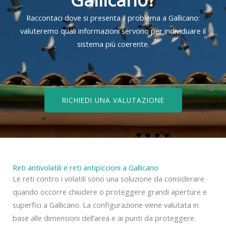
Raccontaci dove si presenta il problema a Gallicano:
valuteremo quali informazioni servono per individuare il
sistema più coerente.
RICHIEDI UNA VALUTAZIONE
Reti antivolatili e reti antipiccioni a Gallicano
Le reti contro i volatili sono una soluzione da considerare
quando occorre chiudere o proteggere grandi aperture e
superfici a Gallicano. La configurazione viene valutata in
base alle dimensioni dell’area e ai punti da proteggere.