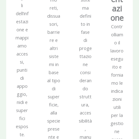
li
azi
reti,
ma
dell’inf
one
dissua
defini
estazi
sori,
to in
Contr
one e
barrie
fase
olliam
mappi
re e
di
o il
amo
altri
proge
lavoro
acces
siste
ttazio
esegu
si,
mi in
ne
ito e
punti
base
consi
fornia
di
al tipo
deran
mo le
appo
di
do
indica
ggio,
super
strutt
zioni
nidi e
ficie,
ura,
utili
super
alla
acces
per la
fici
specie
sibilità
gestio
espos
prese
,
ne
te.
nte e
manu