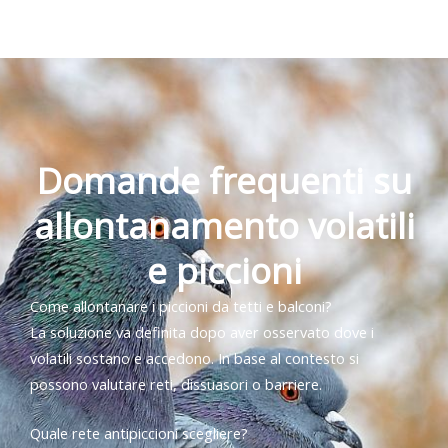
Domande frequenti su
allontanamento volatili
e piccioni
Come allontanare i piccioni da tetti e balconi?
La soluzione va definita dopo aver osservato dove i
volatili sostano e accedono. In base al contesto si
possono valutare reti, dissuasori o barriere.
Quale rete antipiccioni scegliere?