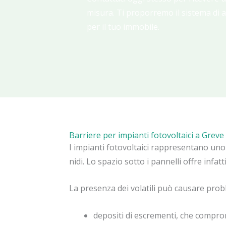
misura. Ti proporremo il sistema di 
per il tuo immobile.
Barriere per impianti fotovoltaici a Greve 
I impianti fotovoltaici rappresentano uno d
nidi. Lo spazio sotto i pannelli offre infat
La presenza dei volatili può causare prob
depositi di escrementi, che comprom