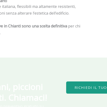
anti
taliana, flessibili ma altamente resistenti,
 senza alterare l’estetica dell’edificio.
ve in Chianti sono una scelta definitiva
per chi
.
ni, piccioni
RICHIEDI IL TU
ti. Chiamaci!
un preventivo gratuito su