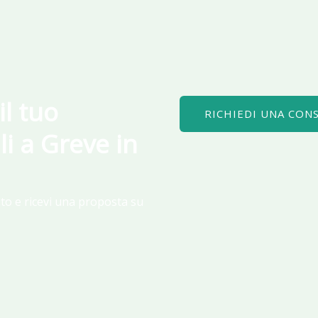
il tuo
RICHIEDI UNA CON
ili a Greve in
to e ricevi una proposta su