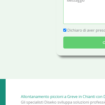
e
e
f
s
o
s
n
a
P
Dichiaro di aver preso
o
g
r
g
O
i
i
v
o
a
c
y
Allontanamento piccioni a Greve in Chianti con
Gli specialisti Diseko sviluppa soluzioni profess