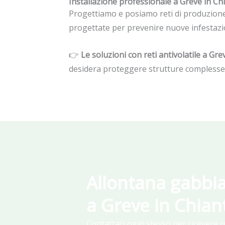
Installazione professionale a Greve in Chi
Progettiamo e posiamo reti di produzione i
progettate per prevenire nuove infestazioni
👉
Le soluzioni con reti antivolatile a Gre
desidera proteggere strutture complesse
Allontana gabbia
a Greve in Chian
Contattaci oggi stesso per ricevere 