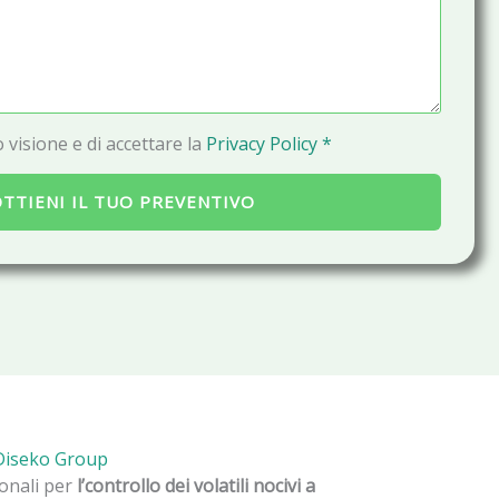
a
i
l
 visione e di accettare la
Privacy Policy *
TTIENI IL TUO PREVENTIVO
 Diseko Group
ionali per
l’controllo dei volatili nocivi a