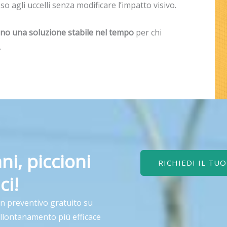
so agli uccelli senza modificare l’impatto visivo.
 sono una soluzione stabile nel tempo
per chi
.
ni, piccioni
RICHIEDI IL TU
ci!
un preventivo gratuito su
allontanamento più efficace