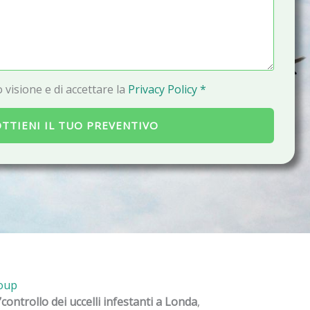
a
i
l
 visione e di accettare la
Privacy Policy *
TTIENI IL TUO PREVENTIVO
roup
l’controllo dei uccelli infestanti a Londa
,