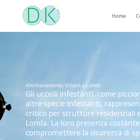
Vai
al
Home
C
contenuto
Allontanamento Volatili a Londa
Gli uccelli infestanti, come piccio
altre specie infestanti, rapprese
critico per strutture residenziali
Londa. La loro presenza costant
compromettere la sicurezza di spa