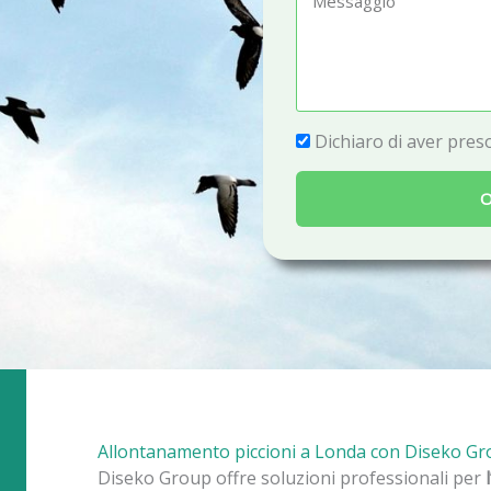
e
e
f
s
o
s
n
a
P
Dichiaro di aver preso
o
g
r
g
O
i
i
v
o
a
c
y
Allontanamento piccioni a Londa con Diseko G
Diseko Group offre soluzioni professionali per