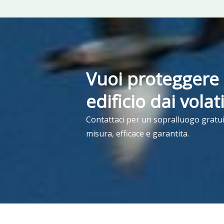
Vuoi proteggere 
edificio dai volat
Contattaci per un sopralluogo gratui
misura, efficace e garantita.