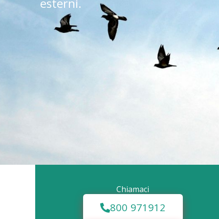
esterni.
Chiamaci
800 971912