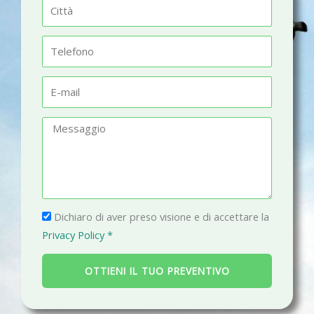
C
e
i
t
T
t
e
à
l
E
e
-
f
m
M
o
a
e
n
i
s
o
l
s
a
P
g
Dichiaro di aver preso visione e di accettare la
r
g
Privacy Policy *
i
i
v
o
OTTIENI IL TUO PREVENTIVO
a
c