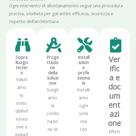
Ogni intervento di allontanamento segue una procedura
precisa, studiata per garantire efficacia, sicurezza e
rispetto dell’architettura.
Sopra
Proge
Install
Ver
lluogo
ttazio
azion
ific
tecnic
ne
e
o
della
profe
a e
soluzi
ssiona
Valuti
one
le
doc
amo
Scegli
Installi
um
lo
amo
amo
ent
stato
la
ogni
dell’inf
azi
combi
siste
estazi
one
nazio
ma
one e
ne di
con
Effett
individ