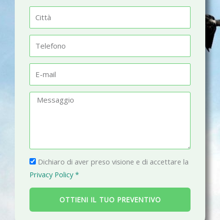
m
C
e
i
t
T
t
e
à
l
E
e
-
f
m
M
o
a
e
n
i
s
o
l
s
a
P
g
Dichiaro di aver preso visione e di accettare la
r
g
Privacy Policy *
i
i
v
o
OTTIENI IL TUO PREVENTIVO
a