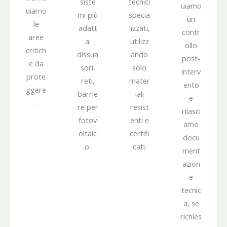
siste
tecnici
uiamo
uiamo
mi più
specia
un
le
adatt
lizzati,
contr
aree
a:
utilizz
ollo
critich
dissua
ando
post-
e da
sori,
solo
interv
prote
reti,
mater
ento
ggere
barrie
iali
e
.
re per
resist
rilasci
fotov
enti e
amo
oltaic
certifi
docu
o.
cati.
ment
azion
e
tecnic
a, se
richies