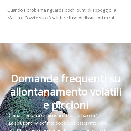
Quando il problema riguarda pochi punti di appoggio, a
Massa e Cozzile si può valutare l’uso di dissuasori mirati.
Domande frequenti su
allontanamento volatili
e piccioni
Come allontanare i piccioni da tetti e balconi?
La soluzione va definita dopo aver osservato dove i
volatili sostano e accedono. In base al contesto si