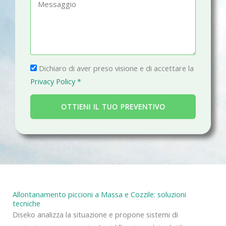
M
o
a
e
n
i
s
o
l
s
a
P
g
Dichiaro di aver preso visione e di accettare la
r
g
Privacy Policy *
i
i
v
o
OTTIENI IL TUO PREVENTIVO
a
c
y
Allontanamento piccioni a Massa e Cozzile: soluzioni
tecniche
Diseko analizza la situazione e propone sistemi di