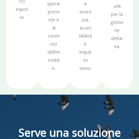
fici
specie
a
utili
espos
prese
sicure
per la
te.
nte e
zza,
gestio
al
acces
ne
conte
sibilità
dell’ar
sto
e
ea.
dell’im
impat
mobil
to
e.
visivo.
Serve una soluzione