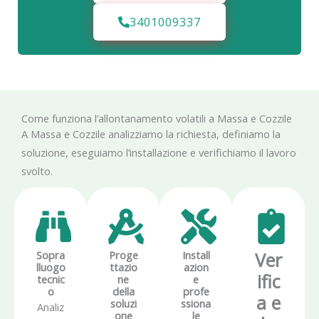
3401009337
Come funziona l’allontanamento volatili a Massa e Cozzile
A Massa e Cozzile analizziamo la richiesta, definiamo la
soluzione, eseguiamo l’installazione e verifichiamo il lavoro
svolto.
Sopra
Proge
Install
Ver
lluogo
ttazio
azion
ific
tecnic
ne
e
o
della
profe
a e
soluzi
ssiona
Analiz
one
le