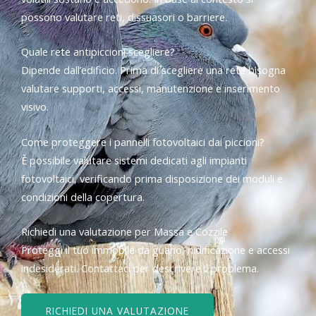
possono valutare reti, dissuasori o barriere.
Quale rete antipiccioni scegliere?
Dipende dall’edificio. Prima di scegliere una rete bisogna
valutare supporti, accessi, manutenzione e inserimento
visivo.
Come proteggere i pannelli fotovoltaici dai piccioni?
È possibile valutare sistemi dedicati agli impianti
fotovoltaici, verificando prima disposizione dei moduli e
condizioni della copertura.
Richiedi una valutazione per Massa e Cozzile
Proteggi il tuo immobile da guano, nidificazione e accessi
indesiderati. Contattaci per descrivere il problema.
RICHIEDI UNA VALUTAZIONE