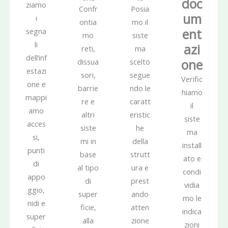
doc
ziamo
Confr
Posia
um
i
ontia
mo il
ent
segna
mo
siste
li
azi
reti,
ma
dell’inf
one
dissua
scelto
estazi
sori,
segue
Verific
one e
barrie
ndo le
hiamo
mappi
re e
caratt
il
amo
altri
eristic
siste
acces
siste
he
ma
si,
mi in
della
install
punti
base
strutt
ato e
di
al tipo
ura e
condi
appo
di
prest
vidia
ggio,
super
ando
mo le
nidi e
ficie,
atten
indica
super
alla
zione
zioni