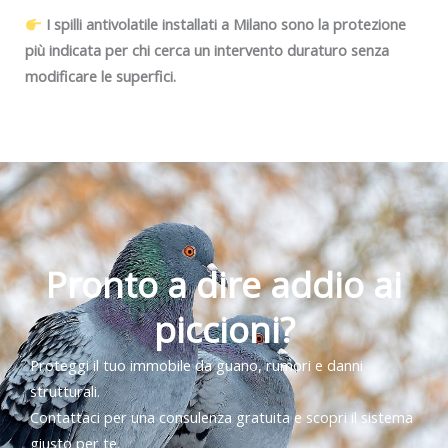
I spilli antivolatile installati a Milano sono la protezione
più indicata per chi cerca un intervento duraturo senza
modificare le superfici.
Pronto a dire addio ai
piccioni?
Proteggi il tuo immobile da guano, rumori e danni
strutturali.
Contattaci per una consulenza gratuita e scopri il sistema
giusto per te.