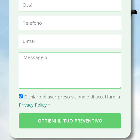
C
e
i
t
T
t
e
à
l
E
e
-
f
m
M
o
a
e
n
i
s
o
l
s
a
P
g
Dichiaro di aver preso visione e di accettare la
r
g
Privacy Policy *
i
i
v
o
OTTIENI IL TUO PREVENTIVO
a
c