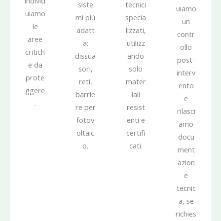
individ
siste
tecnici
uiamo
uiamo
mi più
specia
un
le
adatt
lizzati,
contr
aree
a:
utilizz
ollo
critich
dissua
ando
post-
e da
sori,
solo
interv
prote
reti,
mater
ento
ggere
barrie
iali
e
.
re per
resist
rilasci
fotov
enti e
amo
oltaic
certifi
docu
o.
cati.
ment
azion
e
tecnic
a, se
richies