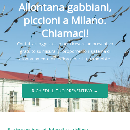
Allontana gabbiani,
piccioni a Milano.
Chiamaci!
Contattaci oggi stesso per ricevere un preventivo
gratuito su misura. Ti proporremo il sistema di
allontanamento più efficace per il tuo immobile.
RICHIEDI IL TUO PREVENTIVO →
Barriere per impianti fotovoltaici a Milano