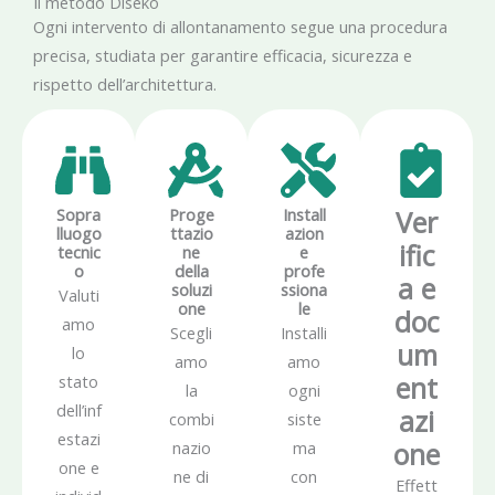
Il metodo Diseko
Ogni intervento di allontanamento segue una procedura
precisa, studiata per garantire efficacia, sicurezza e
rispetto dell’architettura.
Sopra
Proge
Install
Ver
lluogo
ttazio
azion
ific
tecnic
ne
e
o
della
profe
a e
soluzi
ssiona
Valuti
one
le
doc
amo
Scegli
Installi
um
lo
amo
amo
ent
stato
la
ogni
dell’inf
azi
combi
siste
estazi
one
nazio
ma
one e
ne di
con
Effett