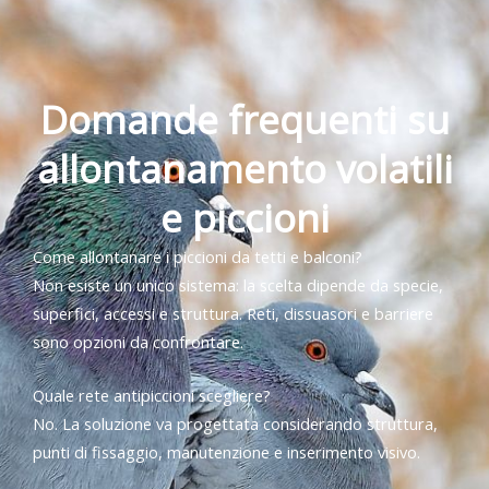
Domande frequenti su
allontanamento volatili
e piccioni
Come allontanare i piccioni da tetti e balconi?
Non esiste un unico sistema: la scelta dipende da specie,
superfici, accessi e struttura. Reti, dissuasori e barriere
sono opzioni da confrontare.
Quale rete antipiccioni scegliere?
No. La soluzione va progettata considerando struttura,
punti di fissaggio, manutenzione e inserimento visivo.