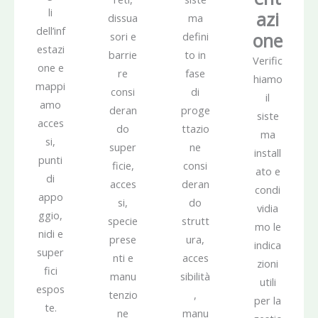
li
azi
dissua
ma
dell’inf
one
sori e
defini
estazi
barrie
to in
Verific
one e
re
fase
hiamo
mappi
consi
di
il
amo
deran
proge
siste
acces
do
ttazio
ma
si,
super
ne
install
punti
ficie,
consi
ato e
di
acces
deran
condi
appo
si,
do
vidia
ggio,
specie
strutt
mo le
nidi e
prese
ura,
indica
super
nti e
acces
zioni
fici
manu
sibilità
utili
espos
tenzio
,
per la
te.
ne
manu