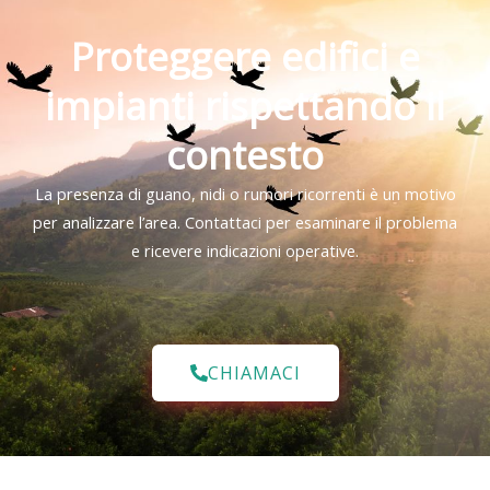
Proteggere edifici e
impianti rispettando il
contesto
La presenza di guano, nidi o rumori ricorrenti è un motivo
per analizzare l’area. Contattaci per esaminare il problema
e ricevere indicazioni operative.
CHIAMACI