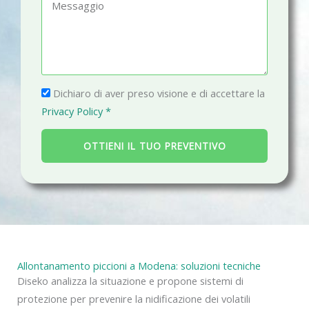
M
o
a
e
n
i
s
o
l
s
a
P
g
Dichiaro di aver preso visione e di accettare la
r
g
Privacy Policy *
i
i
v
o
OTTIENI IL TUO PREVENTIVO
a
c
y
Allontanamento piccioni a Modena: soluzioni tecniche
Diseko analizza la situazione e propone sistemi di
protezione per prevenire la nidificazione dei volatili