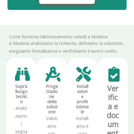
Come funziona l’allontanamento volatili a Modena
A Modena analizziamo la richiesta, definiamo la soluzione,
eseguiamo l’installazione e verifichiamo il lavoro svolto.
Sopra
Proge
Install
Ver
lluogo
ttazio
azion
ific
tecnic
ne
e
o
della
profe
a e
soluzi
ssiona
Analiz
one
le
doc
ziamo
Valuti
Installi
um
i
amo
amo il
ent
segna
reti,
siste