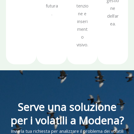
gestio
futura
tenzio
ne
.
ne e
dell’ar
inseri
ea.
ment
o
visivo.
Serve una soluzione
per i volatili a Modena?
Invia la tua richiesta per analizzare il problema dei volatili