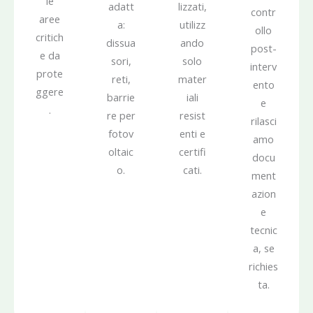
le
adatt
lizzati,
contr
aree
a:
utilizz
ollo
critich
dissua
ando
post-
e da
sori,
solo
interv
prote
reti,
mater
ento
ggere
barrie
iali
e
.
re per
resist
rilasci
fotov
enti e
amo
oltaic
certifi
docu
o.
cati.
ment
azion
e
tecnic
a, se
richies
ta.