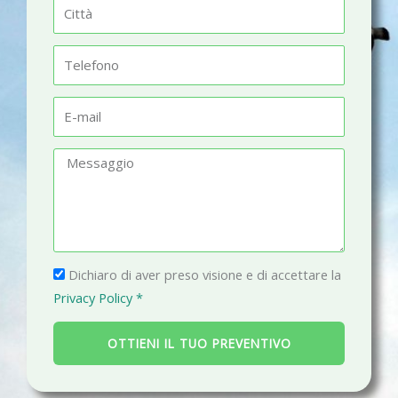
C
e
i
t
T
t
e
à
l
E
e
-
f
m
M
o
a
e
n
i
s
o
l
s
a
P
g
Dichiaro di aver preso visione e di accettare la
r
g
Privacy Policy *
i
i
v
o
OTTIENI IL TUO PREVENTIVO
a
c