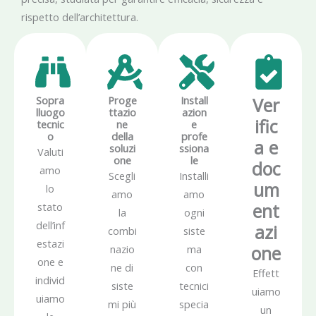
rispetto dell’architettura.
Sopra
Proge
Install
Ver
lluogo
ttazio
azion
ific
tecnic
ne
e
o
della
profe
a e
soluzi
ssiona
Valuti
one
le
doc
amo
Scegli
Installi
um
lo
amo
amo
ent
stato
la
ogni
dell’inf
azi
combi
siste
estazi
one
nazio
ma
one e
ne di
con
Effett
individ
siste
tecnici
uiamo
uiamo
mi più
specia
un