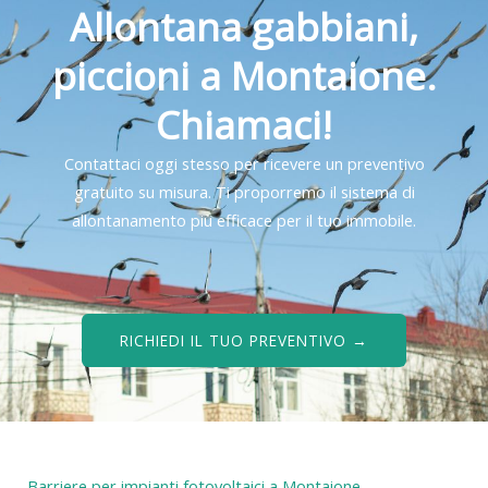
Allontana gabbiani,
piccioni a Montaione.
Chiamaci!
Contattaci oggi stesso per ricevere un preventivo
gratuito su misura. Ti proporremo il sistema di
allontanamento più efficace per il tuo immobile.
RICHIEDI IL TUO PREVENTIVO →
Barriere per impianti fotovoltaici a Montaione