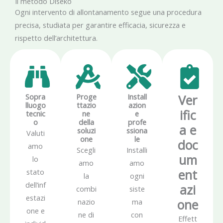
Il metodo Diseko
Ogni intervento di allontanamento segue una procedura
precisa, studiata per garantire efficacia, sicurezza e
rispetto dell’architettura.
Sopra
Proge
Install
Ver
lluogo
ttazio
azion
ific
tecnic
ne
e
o
della
profe
a e
soluzi
ssiona
Valuti
one
le
doc
amo
Scegli
Installi
um
lo
amo
amo
ent
stato
la
ogni
dell’inf
azi
combi
siste
estazi
one
nazio
ma
one e
ne di
con
Effett