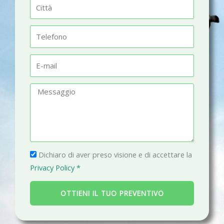
C
e
i
t
T
t
e
à
l
E
e
-
f
m
M
o
a
e
n
i
s
o
l
s
a
P
g
Dichiaro di aver preso visione e di accettare la
r
g
Privacy Policy *
i
i
v
o
OTTIENI IL TUO PREVENTIVO
a
c