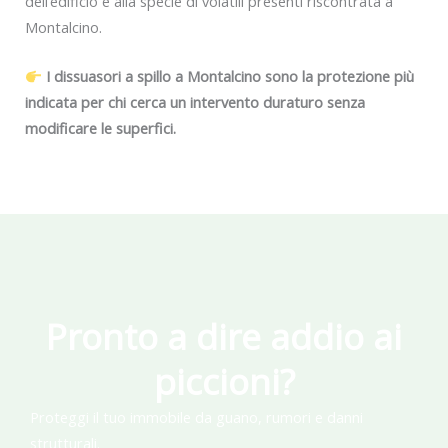
dell’edificio e alla specie di volatili presenti riscontrata a
Montalcino.
I dissuasori a spillo a Montalcino sono la protezione più
indicata per chi cerca un intervento duraturo senza
modificare le superfici.
Pronto a dire addio ai
piccioni?
Proteggi il tuo immobile da guano, rumori e danni
strutturali.