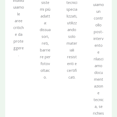
individ
siste
tecnici
uiamo
uiamo
mi più
specia
un
le
adatt
lizzati,
contr
aree
a:
utilizz
ollo
critich
dissua
ando
post-
e da
sori,
solo
interv
prote
reti,
mater
ento
ggere
barrie
iali
e
.
re per
resist
rilasci
fotov
enti e
amo
oltaic
certifi
docu
o.
cati.
ment
azion
e
tecnic
a, se
richies