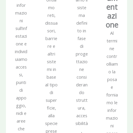
ent
infor
mo
siste
mazio
azi
reti,
ma
ni
one
dissua
defini
sull’inf
sori,
to in
Al
estazi
barrie
fase
termi
one e
re e
di
ne
individ
altri
proge
contr
uiamo
siste
ttazio
olliam
acces
mi in
ne
o la
si,
base
consi
posa
punti
al tipo
deran
e
di
di
do
fornia
appo
super
strutt
mo le
ggio,
ficie,
ura,
infor
nidi e
alla
acces
mazio
aree
specie
sibilità
ni
che
prese
,