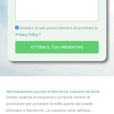
e
n
i
s
o
l
s
a
P
g
Dichiaro di aver preso visione e di accettare la
r
g
Privacy Policy *
i
i
v
o
OTTIENI IL TUO PREVENTIVO
a
c
y
Allontanamento piccioni a Monterchi: soluzioni tecniche
Diseko analizza la situazione e propone sistemi di
protezione per prevenire la nidificazione dei volatili
infestanti a Monterchi. La soluzione viene definita