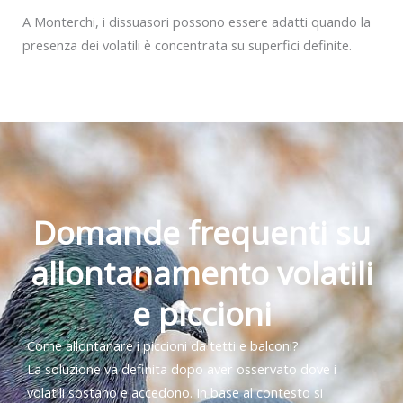
A Monterchi, i dissuasori possono essere adatti quando la
presenza dei volatili è concentrata su superfici definite.
Domande frequenti su
allontanamento volatili
e piccioni
Come allontanare i piccioni da tetti e balconi?
La soluzione va definita dopo aver osservato dove i
volatili sostano e accedono. In base al contesto si