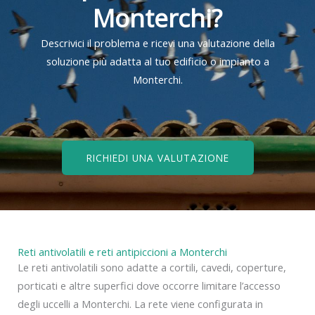
Monterchi?
Descrivici il problema e ricevi una valutazione della
soluzione più adatta al tuo edificio o impianto a
Monterchi.
RICHIEDI UNA VALUTAZIONE
Reti antivolatili e reti antipiccioni a Monterchi
Le reti antivolatili sono adatte a cortili, cavedi, coperture,
porticati e altre superfici dove occorre limitare l’accesso
degli uccelli a Monterchi. La rete viene configurata in