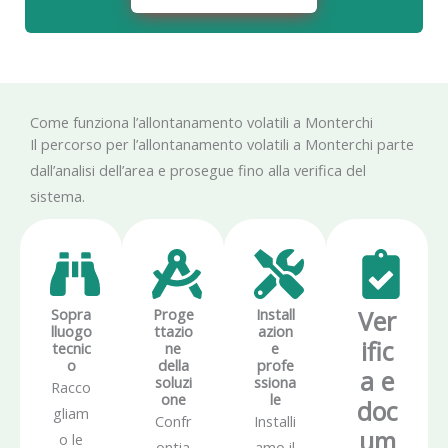
Come funziona l’allontanamento volatili a Monterchi
Il percorso per l’allontanamento volatili a Monterchi parte
dall’analisi dell’area e prosegue fino alla verifica del
sistema.
Sopra
Proge
Install
Ver
lluogo
ttazio
azion
ific
tecnic
ne
e
o
della
profe
a e
soluzi
ssiona
Racco
one
le
doc
gliam
Confr
Installi
um
o le
ontia
amo il