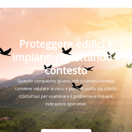
Proteggere edifici e
impianti rispettando il
contesto
Quando compaiono guano, nidi o rumori continui,
conviene valutare accessi e punti di sosta dei volatili.
Contattaci per esaminare il problema e ricevere
indicazioni operative.