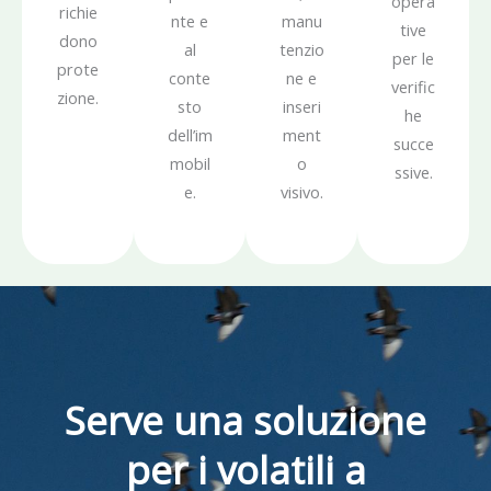
opera
richie
nte e
manu
tive
dono
al
tenzio
per le
prote
conte
ne e
verific
zione.
sto
inseri
he
dell’im
ment
succe
mobil
o
ssive.
e.
visivo.
Serve una soluzione
per i volatili a