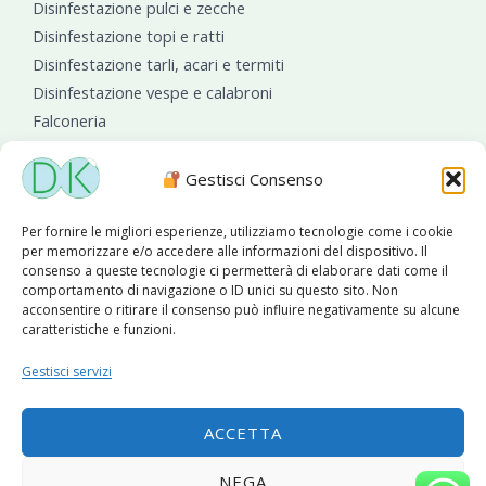
Disinfestazione pulci e zecche
Disinfestazione topi e ratti
Disinfestazione tarli, acari e termiti
Disinfestazione vespe e calabroni
Falconeria
Sanificazioni ambientali
Gestisci Consenso
Per fornire le migliori esperienze, utilizziamo tecnologie come i cookie
per memorizzare e/o accedere alle informazioni del dispositivo. Il
consenso a queste tecnologie ci permetterà di elaborare dati come il
comportamento di navigazione o ID unici su questo sito. Non
acconsentire o ritirare il consenso può influire negativamente su alcune
caratteristiche e funzioni.
Diseko Group
è sponsor del PISA S.C.
Gestisci servizi
ACCETTA
Copyright © 2026 Diseko Group Srls |
Sitemap
|Sito web
NEGA