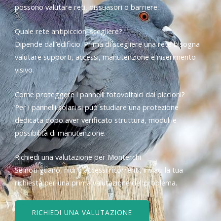
possono valutare reti, dissuasori o barriere.
Quale rete antipiccioni scegliere?
Dipende dall’edificio. Prima di scegliere una rete bisogna
valutare supporti, accessi, manutenzione e inserimento
visivo.
Come proteggere i pannelli fotovoltaici dai piccioni?
Per i pannelli solari si può studiare una protezione
dedicata dopo aver verificato struttura, moduli e
possibilità di manutenzione.
Richiedi una valutazione per Monterchi
Se noti guano, nidi o accessi ricorrenti, inviaci la tua
richiesta per una prima valutazione del problema.
RICHIEDI UNA VALUTAZIONE