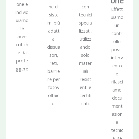
one
one e
ne di
con
Effett
individ
siste
tecnici
uiamo
uiamo
mi più
specia
un
le
adatt
lizzati,
contr
aree
a:
utilizz
ollo
critich
dissua
ando
post-
e da
sori,
solo
interv
prote
reti,
mater
ento
ggere
barrie
iali
e
.
re per
resist
rilasci
fotov
enti e
amo
oltaic
certifi
docu
o.
cati.
ment
azion
e
tecnic
a, se