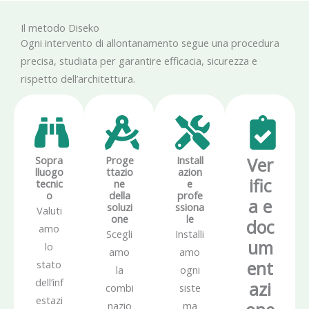
Il metodo Diseko
Ogni intervento di allontanamento segue una procedura
precisa, studiata per garantire efficacia, sicurezza e
rispetto dell’architettura.
Sopra
Proge
Install
Ver
lluogo
ttazio
azion
ific
tecnic
ne
e
o
della
profe
a e
soluzi
ssiona
Valuti
one
le
doc
amo
Scegli
Installi
um
lo
amo
amo
ent
stato
la
ogni
dell’inf
azi
combi
siste
estazi
nazio
ma