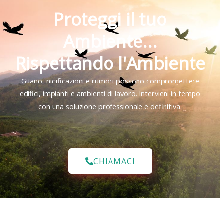
Proteggi il tuo
Ambiente...
Rispettando l'Ambiente
Guano, nidificazioni e rumori possono compromettere
edifici, impianti e ambienti di lavoro. Intervieni in tempo
con una soluzione professionale e definitiva.
CHIAMACI