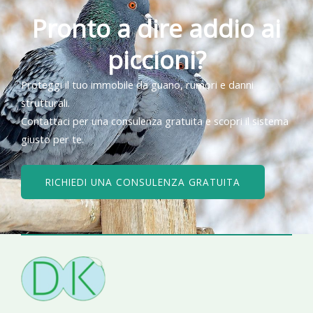
Pronto a dire addio ai
piccioni?
Proteggi il tuo immobile da guano, rumori e danni
strutturali.
Contattaci per una consulenza gratuita e scopri il sistema
giusto per te.
RICHIEDI UNA CONSULENZA GRATUITA