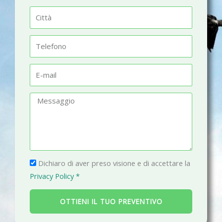
m
C
e
i
t
T
t
e
à
l
E
e
-
f
m
M
o
a
e
n
i
s
o
l
s
a
P
g
Dichiaro di aver preso visione e di accettare la
r
g
Privacy Policy *
i
i
v
o
OTTIENI IL TUO PREVENTIVO
a