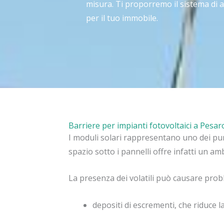
misura. Ti proporremo il sistema di 
per il tuo immobile.
Barriere per impianti fotovoltaici a Pesar
I moduli solari rappresentano uno dei punti
spazio sotto i pannelli offre infatti un amb
La presenza dei volatili può causare prob
depositi di escrementi, che riduce l