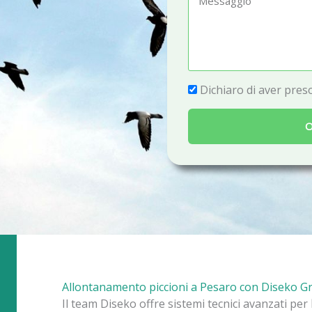
e
e
f
s
o
s
n
a
P
Dichiaro di aver preso
o
g
r
g
O
i
i
v
o
a
c
y
Allontanamento piccioni a Pesaro con Diseko G
Il team Diseko offre sistemi tecnici avanzati per