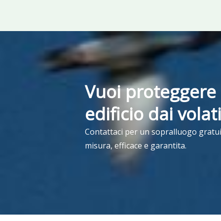
Vuoi proteggere 
edificio dai volat
Contattaci per un sopralluogo gratui
misura, efficace e garantita.