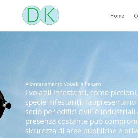
Vai
al
Home
C
contenuto
Allontanamento Volatili a Pesaro
I volatili infestanti, come piccioni
specie infestanti, rappresentan
serio per edifici civili e industrial
presenza costante può comprome
sicurezza di aree pubbliche e priv