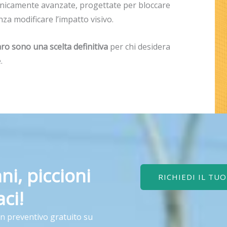
tecnicamente avanzate, progettate per bloccare
nza modificare l’impatto visivo.
aro sono una scelta definitiva
per chi desidera
.
ni, piccioni
RICHIEDI IL TU
ci!
un preventivo gratuito su