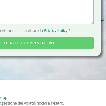
a
i
l
 visione e di accettare la
Privacy Policy *
TTIENI IL TUO PREVENTIVO
roup
l’gestione dei volatili nocivi a Pesaro
,