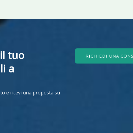
il tuo
RICHIEDI UNA CON
li a
to e ricevi una proposta su