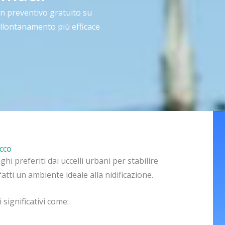
un preventivo gratuito su
allontanamento più efficace
acco
i preferiti dai uccelli urbani per stabilire
fatti un ambiente ideale alla nidificazione.
significativi come: