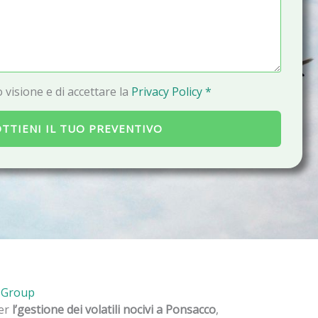
a
i
l
 visione e di accettare la
Privacy Policy *
TTIENI IL TUO PREVENTIVO
o Group
per
l’gestione dei volatili nocivi a Ponsacco
,