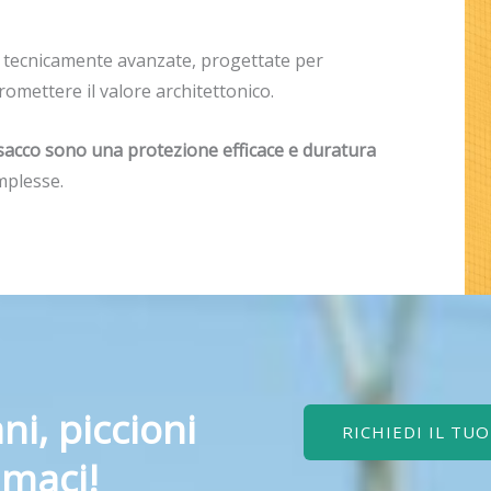
, tecnicamente avanzate, progettate per
mettere il valore architettonico.
onsacco sono una protezione efficace e duratura
mplesse.
ni, piccioni
RICHIEDI IL TU
amaci!