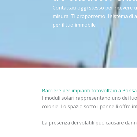
Contattaci oggi stesso per ricevere 
misura. Ti proporremo il sistema di 
per il tuo immobile.
Barriere per impianti fotovoltaici a Pons
I moduli solari rappresentano uno dei luogh
colonie. Lo spazio sotto i pannelli offre in
La presenza dei volatili può causare danni 