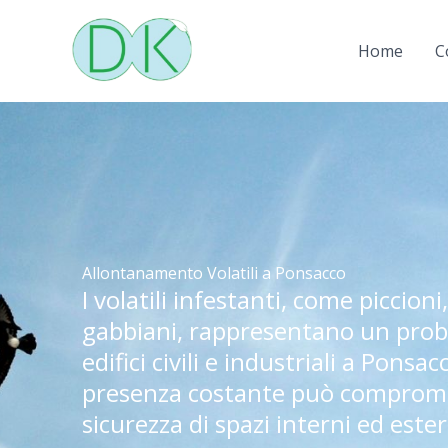
Vai
al
Home
C
contenuto
Allontanamento Volatili a Ponsacco
I volatili infestanti, come piccioni
gabbiani, rappresentano un prob
edifici civili e industriali a Ponsac
presenza costante può comprome
sicurezza di spazi interni ed ester