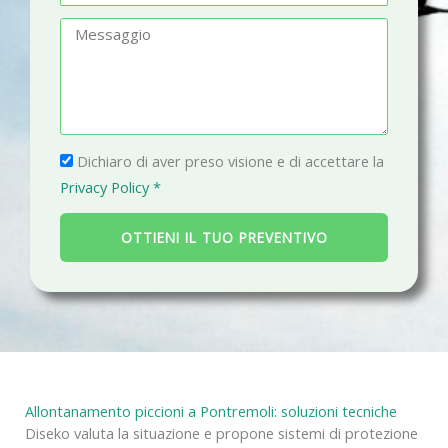
f
m
M
o
a
e
n
i
s
o
l
s
a
P
g
Dichiaro di aver preso visione e di accettare la
r
g
Privacy Policy *
i
i
v
o
OTTIENI IL TUO PREVENTIVO
a
c
y
Allontanamento piccioni a Pontremoli: soluzioni tecniche
Diseko valuta la situazione e propone sistemi di protezione