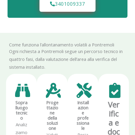
3401009337
Come funziona l’allontanamento volatili a Pontremoli
Ogni richiesta a Pontremoli segue un percorso tecnico in
quattro fasi, dalla valutazione dell’area alla verifica del
sistema installato.
Sopra
Proge
Install
Ver
lluogo
ttazio
azion
ific
tecnic
ne
e
o
della
profe
a e
soluzi
ssiona
Analiz
one
le
doc
ziamo
Valuti
Posia