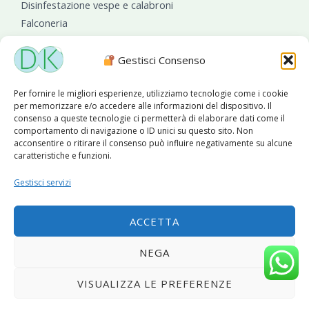
Disinfestazione vespe e calabroni
Falconeria
Sanificazioni ambientali
Gestisci Consenso
Per fornire le migliori esperienze, utilizziamo tecnologie come i cookie
per memorizzare e/o accedere alle informazioni del dispositivo. Il
consenso a queste tecnologie ci permetterà di elaborare dati come il
comportamento di navigazione o ID unici su questo sito. Non
acconsentire o ritirare il consenso può influire negativamente su alcune
caratteristiche e funzioni.
Diseko Group
è sponsor del PISA S.C.
Gestisci servizi
ACCETTA
Copyright © 2026 Diseko Group Srls |
Sitemap
|Sito web
NEGA
sviluppato da
WebSolutionPro
VISUALIZZA LE PREFERENZE
Privacy Policy
|
Cookie Policy