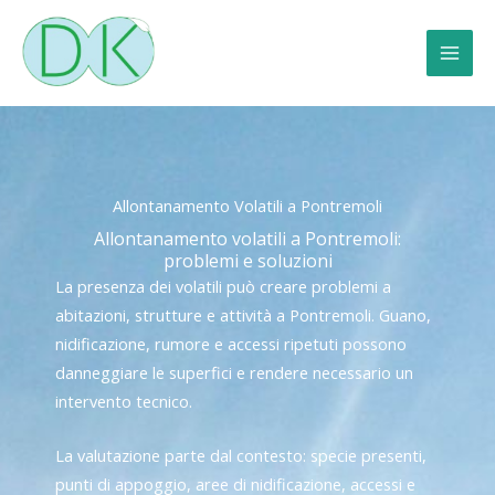
Vai
al
contenuto
Allontanamento Volatili a Pontremoli
Allontanamento volatili a Pontremoli:
problemi e soluzioni
La presenza dei volatili può creare problemi a
abitazioni, strutture e attività a Pontremoli. Guano,
nidificazione, rumore e accessi ripetuti possono
danneggiare le superfici e rendere necessario un
intervento tecnico.
La valutazione parte dal contesto: specie presenti,
punti di appoggio, aree di nidificazione, accessi e