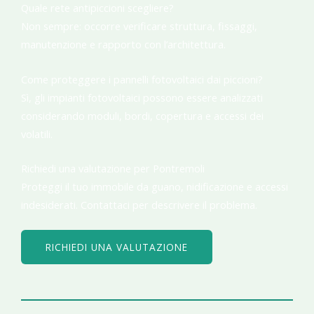
Quale rete antipiccioni scegliere?
Non sempre: occorre verificare struttura, fissaggi,
manutenzione e rapporto con l’architettura.
Come proteggere i pannelli fotovoltaici dai piccioni?
Sì, gli impianti fotovoltaici possono essere analizzati
considerando moduli, bordi, copertura e accessi dei
volatili.
Richiedi una valutazione per Pontremoli
Proteggi il tuo immobile da guano, nidificazione e accessi
indesiderati. Contattaci per descrivere il problema.
RICHIEDI UNA VALUTAZIONE