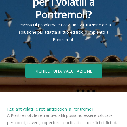
per i volatili a
Pontremoli?
Descrivici il problema e ricevi una valutazione della
soluzione più adatta al tuo edificio o impianto a
Pontremoli.
RICHIEDI UNA VALUTAZIONE
Reti antivolatili e reti antipiccioni a Pontremoli
A Pontremoli, le reti antivolatili possono essere valutate
per cortili, cavedi, coperture, porticati e superfici difficili da