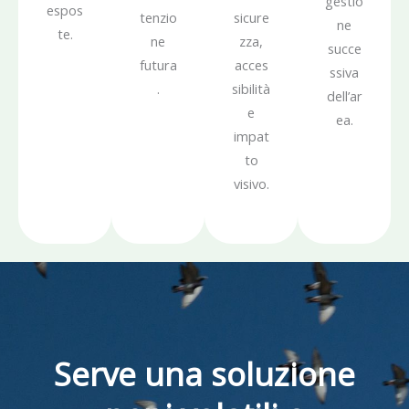
gestio
espos
tenzio
sicure
ne
te.
ne
zza,
succe
futura
acces
ssiva
.
sibilità
dell’ar
e
ea.
impat
to
visivo.
Serve una soluzione