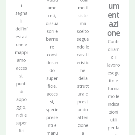
um
i
amo
mo il
ent
segna
reti,
siste
li
azi
dissua
ma
dell’inf
one
sori e
scelto
estazi
barrie
segue
Contr
one e
re
ndo le
olliam
mappi
consi
caratt
o il
amo
deran
eristic
lavoro
acces
do
he
esegu
si,
super
della
ito e
punti
ficie,
strutt
fornia
di
acces
ura e
mo le
appo
si,
prest
indica
ggio,
specie
ando
zioni
nidi e
prese
atten
utili
super
nti e
zione
per la
fici
manu
a