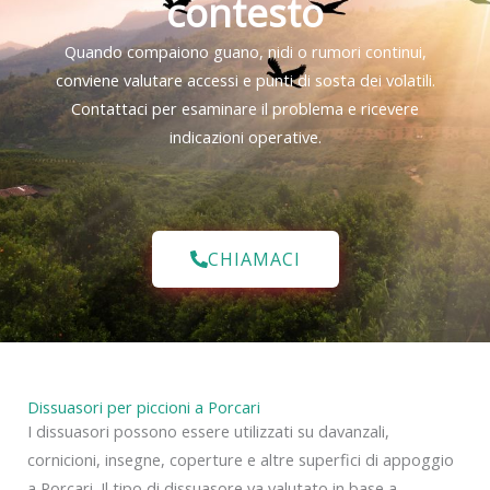
contesto
Quando compaiono guano, nidi o rumori continui,
conviene valutare accessi e punti di sosta dei volatili.
Contattaci per esaminare il problema e ricevere
indicazioni operative.
CHIAMACI
Dissuasori per piccioni a Porcari
I dissuasori possono essere utilizzati su davanzali,
cornicioni, insegne, coperture e altre superfici di appoggio
a Porcari. Il tipo di dissuasore va valutato in base a