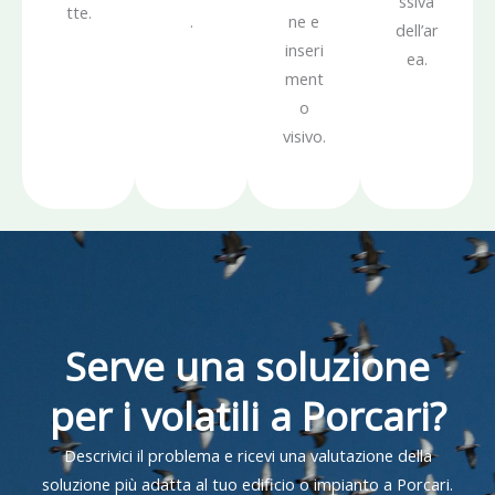
ssiva
tte.
.
ne e
dell’ar
inseri
ea.
ment
o
visivo.
Serve una soluzione
per i volatili a Porcari?
Descrivici il problema e ricevi una valutazione della
soluzione più adatta al tuo edificio o impianto a Porcari.