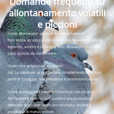
Domande frequenti su
allontanamento volatili
e piccioni
Come allontanare i piccioni da tetti e balconi?
Non esiste un unico sistema: la scelta dipende da specie,
superfici, accessi e struttura. Reti, dissuasori e barriere
sono opzioni da confrontare.
Quale rete antipiccioni scegliere?
No. La soluzione va progettata considerando struttura,
punti di fissaggio, manutenzione e inserimento visivo.
Come proteggere i pannelli fotovoltaici dai piccioni?
Per i pannelli solari si può studiare una protezione
dedicata dopo aver verificato struttura, moduli e
possibilità di manutenzione.