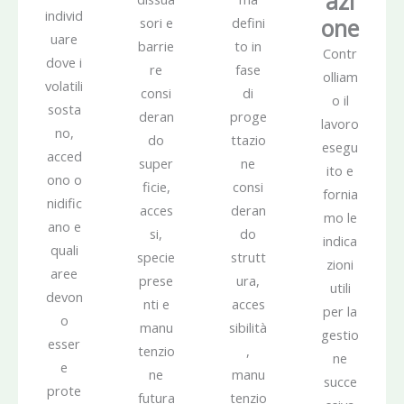
azi
individ
one
sori e
defini
uare
barrie
to in
Contr
dove i
re
fase
olliam
volatili
consi
di
o il
sosta
deran
proge
lavoro
no,
do
ttazio
esegu
acced
super
ne
ito e
ono o
ficie,
consi
fornia
nidific
acces
deran
mo le
ano e
si,
do
indica
quali
specie
strutt
zioni
aree
prese
ura,
utili
devon
nti e
acces
per la
o
manu
sibilità
gestio
esser
tenzio
,
ne
e
ne
manu
succe
prote
futura
tenzio