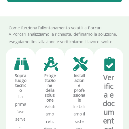
Come funziona l’allontanamento volatili a Porcari
A Porcari analizziamo la richiesta, definiamo la soluzione,
eseguiamo l’installazione e verifichiamo il lavoro svolto.
Sopra
Proge
Install
Ver
lluogo
ttazio
azion
ific
tecnic
ne
e
o
della
profe
a e
soluzi
ssiona
La
one
le
doc
prima
Valuti
Installi
um
fase
amo
amo il
ent
serve
reti,
siste
a
dissua
ma