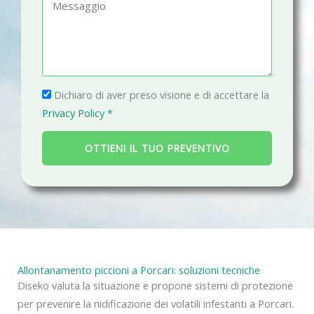
M
o
a
e
n
i
s
o
l
s
a
P
g
Dichiaro di aver preso visione e di accettare la
r
g
Privacy Policy *
i
i
v
o
OTTIENI IL TUO PREVENTIVO
a
c
y
Allontanamento piccioni a Porcari: soluzioni tecniche
Diseko valuta la situazione e propone sistemi di protezione
per prevenire la nidificazione dei volatili infestanti a Porcari.