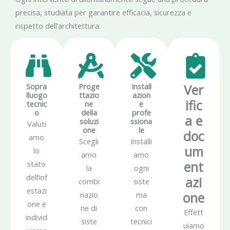
precisa, studiata per garantire efficacia, sicurezza e
rispetto dell’architettura.
Sopra
Proge
Install
Ver
lluogo
ttazio
azion
ific
tecnic
ne
e
o
della
profe
a e
soluzi
ssiona
Valuti
one
le
doc
amo
Scegli
Installi
um
lo
amo
amo
ent
stato
la
ogni
dell’inf
azi
combi
siste
estazi
one
nazio
ma
one e
ne di
con
Effett
individ
siste
tecnici
uiamo