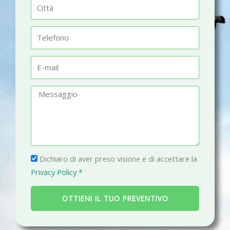
C
e
i
t
T
t
e
à
l
E
e
-
f
m
M
o
a
e
n
i
s
o
l
s
a
P
g
Dichiaro di aver preso visione e di accettare la
r
g
Privacy Policy *
i
i
v
o
OTTIENI IL TUO PREVENTIVO
a
c