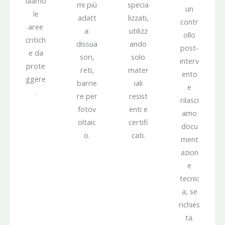
uiamo
mi più
specia
un
le
adatt
lizzati,
contr
aree
a:
utilizz
ollo
critich
dissua
ando
post-
e da
sori,
solo
interv
prote
reti,
mater
ento
ggere
barrie
iali
e
.
re per
resist
rilasci
fotov
enti e
amo
oltaic
certifi
docu
o.
cati.
ment
azion
e
tecnic
a, se
richies
ta.