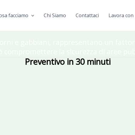
osa facciamo
Chi Siamo
Contattaci
Lavora con 
storni e gabbiani, rappresentano un fattor
ò compromettere la sicurezza di aree pub
Preventivo in 30 minuti