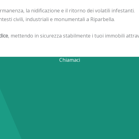
anenza, la nidificazione e il ritorno dei volatili infestanti.
ntesti civili, industriali e monumentali a Riparbella.
dice
, mettendo in sicurezza stabilmente i tuoi immobili attrave
Chiamaci