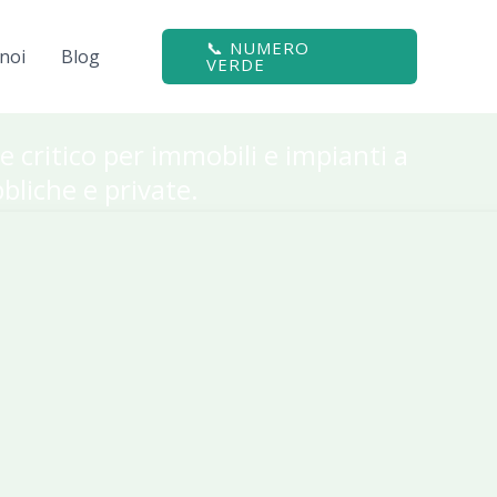
📞 NUMERO
noi
Blog
VERDE
e critico per immobili e impianti a
bliche e private.