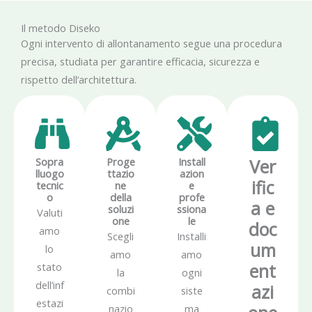
Il metodo Diseko
Ogni intervento di allontanamento segue una procedura
precisa, studiata per garantire efficacia, sicurezza e
rispetto dell’architettura.
Sopra
Proge
Install
Ver
lluogo
ttazio
azion
ific
tecnic
ne
e
o
della
profe
a e
soluzi
ssiona
Valuti
one
le
doc
amo
Scegli
Installi
um
lo
amo
amo
ent
stato
la
ogni
dell’inf
azi
combi
siste
estazi
nazio
ma