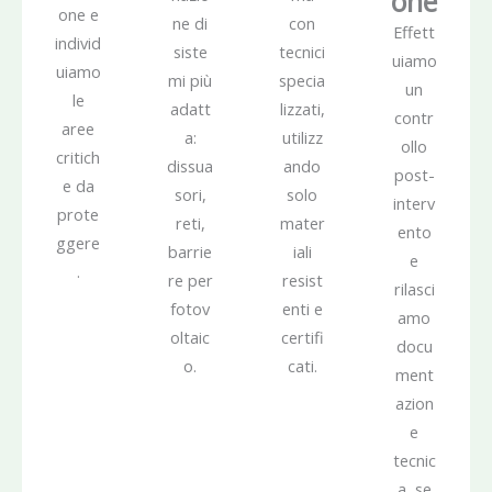
one
one e
ne di
con
Effett
individ
siste
tecnici
uiamo
uiamo
mi più
specia
un
le
adatt
lizzati,
contr
aree
a:
utilizz
ollo
critich
dissua
ando
post-
e da
sori,
solo
interv
prote
reti,
mater
ento
ggere
barrie
iali
e
.
re per
resist
rilasci
fotov
enti e
amo
oltaic
certifi
docu
o.
cati.
ment
azion
e
tecnic
a, se