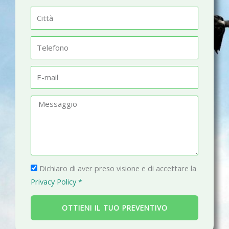
m
C
e
i
t
T
t
e
à
l
E
e
-
f
m
M
o
a
e
n
i
s
o
l
s
a
P
g
Dichiaro di aver preso visione e di accettare la
r
g
Privacy Policy *
i
i
v
o
OTTIENI IL TUO PREVENTIVO
a