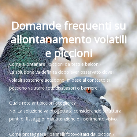
Domande frequenti su
allontanamento volatili
e piccioni
Come allontanare i piccioni da tetti e balconi?
La soluzione va definita dopo aver osservato dove i
volatili sostano e accedono. In base al contesto si
possono valutare reti, dissuasori o barriere.
Quale rete antipiccioni scegliere?
No. La soluzione va progettata considerando struttura,
punti di fissaggio, manutenzione e inserimento visivo.
Come proteggere i pannelli fotovoltaici dai piccioni?