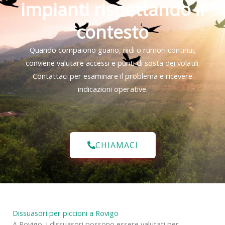
impianti rispettando il
contesto
Quando compaiono guano, nidi o rumori continui,
conviene valutare accessi e punti di sosta dei volatili.
Contattaci per esaminare il problema e ricevere
indicazioni operative.
CHIAMACI
Dissuasori per piccioni a Rovigo
A Rovigo, i dissuasori possono essere valutati per