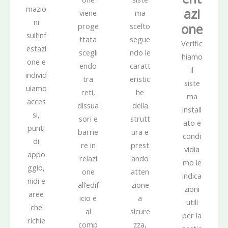
mazio
azi
viene
ma
ni
one
proge
scelto
sull’inf
ttata
segue
Verific
estazi
scegli
ndo le
hiamo
one e
endo
caratt
il
individ
tra
eristic
siste
uiamo
reti,
he
ma
acces
dissua
della
install
si,
sori e
strutt
ato e
punti
barrie
ura e
condi
di
re in
prest
vidia
appo
relazi
ando
mo le
ggio,
one
atten
indica
nidi e
all’edif
zione
zioni
aree
icio e
a
utili
che
al
sicure
per la
richie
comp
zza,