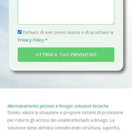
e
n
i
s
o
l
s
a
P
g
Dichiaro di aver preso visione e di accettare la
r
g
Privacy Policy *
i
i
v
o
OTTIENI IL TUO PREVENTIVO
a
c
y
Allontanamento piccioni a Rovigo: soluzioni tecniche
Diseko valuta la situazione e propone sistemi di protezione
per ridurre gli accessi dei volatili infestanti a Rovigo. La
soluzione viene definita considerando struttura, superfici,