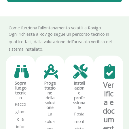
Come funziona l’allontanamento volatili a Rovigo
Ogni richiesta a Rovigo segue un percorso tecnico in
quattro fasi, dalla valutazione dell’area alla verifica del
sistema installato.
Sopra
Proge
Install
Ver
lluogo
ttazio
azion
ific
tecnic
ne
e
o
della
profe
a e
soluzi
ssiona
Racco
one
le
doc
gliam
La
Posia
um
o le
soluzi
mo il
ent
infor
one
siste