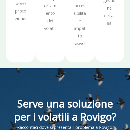
gestio
dono
ortam
acces
ne
prote
ento
sibilità
dell’ar
zione.
dei
e
ea.
volatili
impat
.
to
visivo.
Serve una soluzione
per i volatili a Rovigo?
Raccontaci dove si presenta il problema a Rovigo: