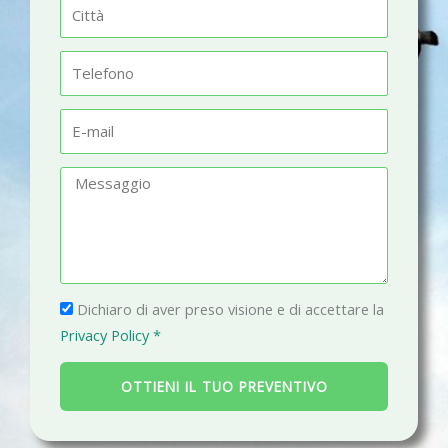
C
e
i
t
T
t
e
à
l
E
e
-
f
m
M
o
a
e
n
i
s
o
l
s
a
P
g
Dichiaro di aver preso visione e di accettare la
r
g
Privacy Policy *
i
i
v
o
OTTIENI IL TUO PREVENTIVO
a
c