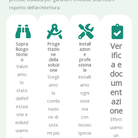
rispetto dell’architettura.
Sopra
Proge
Install
Ver
lluogo
ttazio
azion
ific
tecnic
ne
e
o
della
profe
a e
soluzi
ssiona
Valuti
one
le
doc
amo
Scegli
Installi
um
lo
amo
amo
ent
stato
la
ogni
dell’inf
azi
combi
siste
estazi
one
nazio
ma
one e
ne di
con
Effett
individ
siste
tecnici
uiamo
uiamo
mi più
specia
un