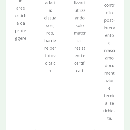
le
adatt
lizzati,
contr
aree
a:
utilizz
ollo
critich
dissua
ando
post-
e da
sori,
solo
interv
prote
reti,
mater
ento
ggere
barrie
iali
e
.
re per
resist
rilasci
fotov
enti e
amo
oltaic
certifi
docu
o.
cati.
ment
azion
e
tecnic
a, se
richies
ta.