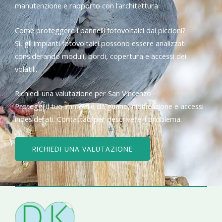
manutenzione e rapporto con l’architettura.
Come proteggere i pannelli fotovoltaici dai piccioni?
Sì, gli impianti fotovoltaici possono essere analizzati
considerando moduli, bordi, copertura e accessi dei
volatili.
Richiedi una valutazione per San Vincenzo
Proteggi il tuo immobile da guano, nidificazione e accessi
indesiderati. Contattaci per descrivere il problema.
RICHIEDI UNA VALUTAZIONE