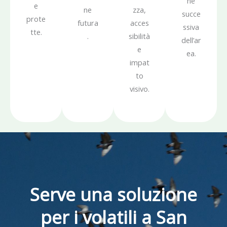
ne
e
ne
zza,
succe
prote
futura
acces
ssiva
tte.
.
sibilità
dell’ar
e
ea.
impat
to
visivo.
Serve una soluzione
per i volatili a San