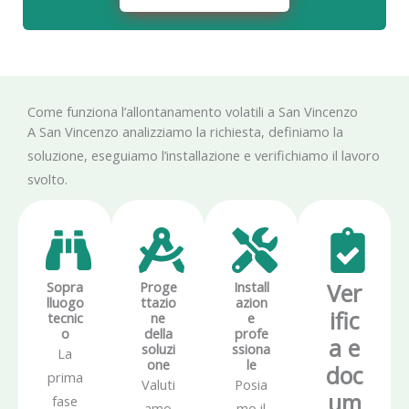
Come funziona l’allontanamento volatili a San Vincenzo
A San Vincenzo analizziamo la richiesta, definiamo la
soluzione, eseguiamo l’installazione e verifichiamo il lavoro
svolto.
Sopra
Proge
Install
Ver
lluogo
ttazio
azion
ific
tecnic
ne
e
o
della
profe
a e
soluzi
ssiona
La
one
le
doc
prima
Valuti
Posia
um
fase
amo
mo il