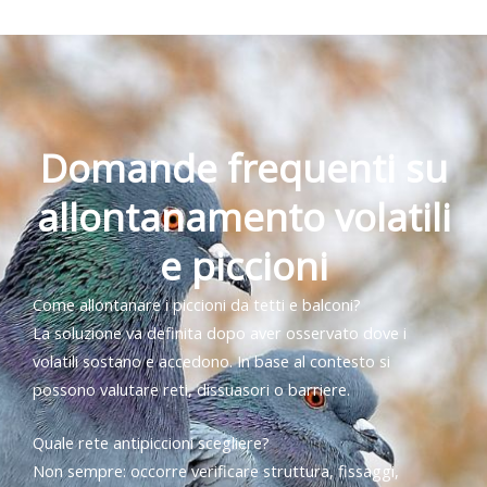
Domande frequenti su
allontanamento volatili
e piccioni
Come allontanare i piccioni da tetti e balconi?
La soluzione va definita dopo aver osservato dove i
volatili sostano e accedono. In base al contesto si
possono valutare reti, dissuasori o barriere.
Quale rete antipiccioni scegliere?
Non sempre: occorre verificare struttura, fissaggi,