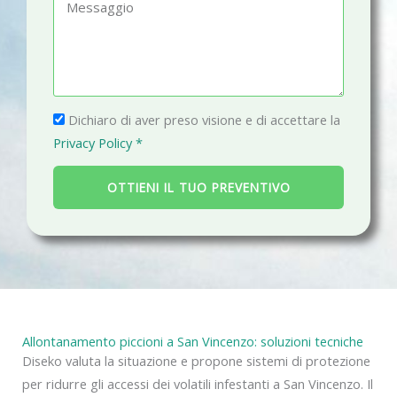
M
o
a
e
n
i
s
o
l
s
a
P
g
Dichiaro di aver preso visione e di accettare la
r
g
Privacy Policy *
i
i
v
o
OTTIENI IL TUO PREVENTIVO
a
c
y
Allontanamento piccioni a San Vincenzo: soluzioni tecniche
Diseko valuta la situazione e propone sistemi di protezione
per ridurre gli accessi dei volatili infestanti a San Vincenzo. Il