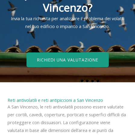
Vincenzo?
Invia la tua richiesta per analizzare il problema dei volatili
nel tuo edificio o impianto a San Vincenzo.
RICHIEDI UNA VALUTAZIONE
Reti antivolatili e reti antipiccioni a San Vincenzo
A San Vincenzo, le reti antivolatili possono essere valutate
per cortili, cavedi, coperture, porticati e superfici difficili da
proteggere con dissuasori. La configurazione viene
valutata in base alle dimensioni dell’area e ai punti da