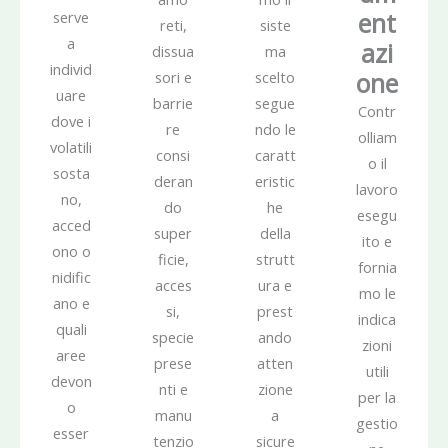
ent
serve
reti,
siste
a
azi
dissua
ma
individ
one
sori e
scelto
uare
barrie
segue
Contr
dove i
re
ndo le
olliam
volatili
consi
caratt
o il
sosta
deran
eristic
lavoro
no,
do
he
esegu
acced
super
della
ito e
ono o
ficie,
strutt
fornia
nidific
acces
ura e
mo le
ano e
si,
prest
indica
quali
specie
ando
zioni
aree
prese
atten
utili
devon
nti e
zione
per la
o
manu
a
gestio
esser
tenzio
sicure