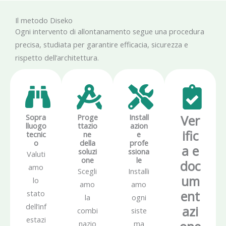
Il metodo Diseko
Ogni intervento di allontanamento segue una procedura
precisa, studiata per garantire efficacia, sicurezza e
rispetto dell’architettura.
Sopra
Proge
Install
Ver
lluogo
ttazio
azion
ific
tecnic
ne
e
o
della
profe
a e
soluzi
ssiona
Valuti
one
le
doc
amo
Scegli
Installi
um
lo
amo
amo
ent
stato
la
ogni
dell’inf
azi
combi
siste
estazi
nazio
ma