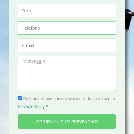
m
C
e
i
t
T
t
e
à
l
E
e
-
f
m
M
o
a
e
n
i
s
o
l
s
a
P
g
Dichiaro di aver preso visione e di accettare la
r
g
Privacy Policy *
i
i
v
o
OTTIENI IL TUO PREVENTIVO
a