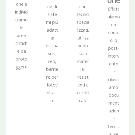
one
one e
ne di
con
Effett
individ
siste
tecnici
uiamo
uiamo
mi più
specia
un
le
adatt
lizzati,
contr
aree
a:
utilizz
ollo
critich
dissua
ando
post-
e da
sori,
solo
interv
prote
reti,
mater
ento
ggere
barrie
iali
e
.
re per
resist
rilasci
fotov
enti e
amo
oltaic
certifi
docu
o.
cati.
ment
azion
e
tecnic
a, se