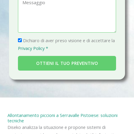
M
o
a
e
n
i
s
o
l
s
a
P
g
Dichiaro di aver preso visione e di accettare la
r
g
Privacy Policy *
i
i
v
o
OTTIENI IL TUO PREVENTIVO
a
c
y
Allontanamento piccioni a Serravalle Pistoiese: soluzioni
tecniche
Diseko analizza la situazione e propone sistemi di