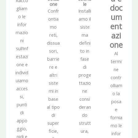
Racco
one
le
doc
gliam
Confr
Installi
um
o le
ontia
amo il
ent
infor
mo
siste
mazio
azi
reti,
ma
ni
one
dissua
defini
sull’inf
sori,
to in
Al
estazi
barrie
fase
termi
one e
re e
di
ne
individ
altri
proge
contr
uiamo
siste
ttazio
olliam
acces
mi in
ne
o la
si,
base
consi
posa
punti
al tipo
deran
e
di
di
do
fornia
appo
super
strutt
mo le
ggio,
ficie,
ura,
infor
nidi e