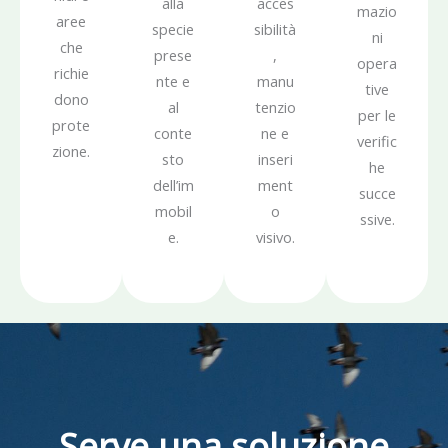
alla
acces
mazio
aree
specie
sibilità
ni
che
prese
,
opera
richie
nte e
manu
tive
dono
al
tenzio
per le
prote
conte
ne e
verific
zione.
sto
inseri
he
dell’im
ment
succe
mobil
o
ssive.
e.
visivo.
Serve una soluzione