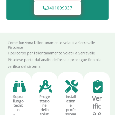
3401009337
Come funziona l’allontanamento volatili a Serravalle
Pistoiese
Il percorso per l’allontanamento volatili a Serravalle
Pistoiese parte dall’analisi dell’area e prosegue fino alla
verifica del sistema.
Sopra
Proge
Install
Ver
lluogo
ttazio
azion
ific
tecnic
ne
e
o
della
profe
a e
soluzi
ssiona