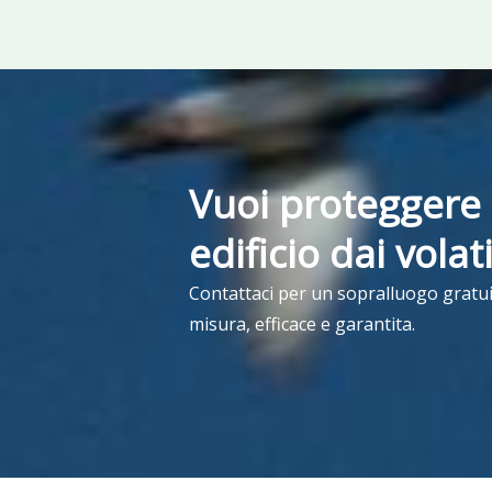
Vuoi proteggere 
edificio dai volat
Contattaci per un sopralluogo gratui
misura, efficace e garantita.