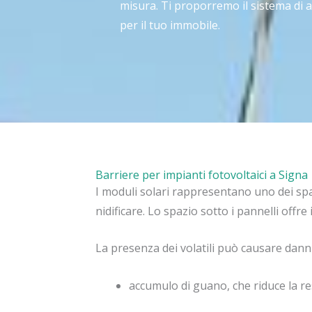
misura. Ti proporremo il sistema di 
per il tuo immobile.
Barriere per impianti fotovoltaici a Signa
I moduli solari rappresentano uno dei spazi
nidificare. Lo spazio sotto i pannelli offre
La presenza dei volatili può causare danni 
accumulo di guano, che riduce la r