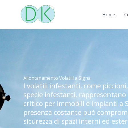
Vai
al
Home
C
contenuto
Allontanamento Volatili a Signa
I volatili infestanti, come piccioni
specie infestanti, rappresentano
critico per immobili e impianti a 
presenza costante può comprome
sicurezza di spazi interni ed ester