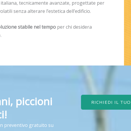
 italiana, tecnicamente avanzate, progettate per
tili senza alterare l’estetica dell’edificio.
oluzione stabile nel tempo
per chi desidera
.
ni, piccioni
RICHIEDI IL TU
i!
un preventivo gratuito su