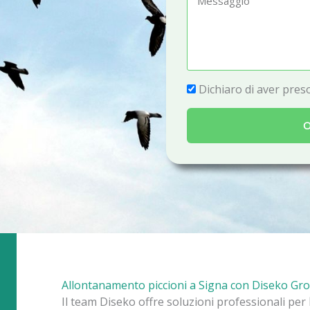
e
e
f
s
o
s
n
a
P
Dichiaro di aver preso
o
g
r
g
O
i
i
v
o
a
c
y
Allontanamento piccioni a Signa con Diseko Gr
Il team Diseko offre soluzioni professionali per