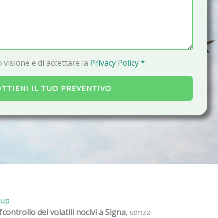
a
i
l
 visione e di accettare la
Privacy Policy *
TTIENI IL TUO PREVENTIVO
oup
l’controllo dei volatili nocivi a Signa
, senza