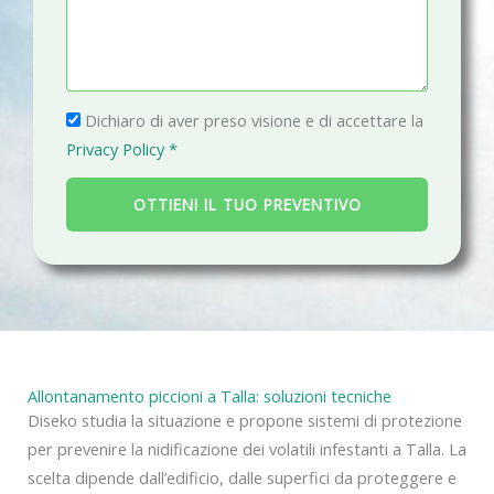
e
n
i
s
o
l
s
a
P
g
Dichiaro di aver preso visione e di accettare la
r
g
Privacy Policy *
i
i
v
o
OTTIENI IL TUO PREVENTIVO
a
c
y
Allontanamento piccioni a Talla: soluzioni tecniche
Diseko studia la situazione e propone sistemi di protezione
per prevenire la nidificazione dei volatili infestanti a Talla. La
scelta dipende dall’edificio, dalle superfici da proteggere e