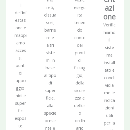
li
azi
reti,
esegu
dell’inf
one
dissua
ita
estazi
sori,
tenen
Verific
one e
barrie
do
hiamo
mappi
re e
conto
il
amo
altri
dei
siste
acces
siste
punti
ma
si,
mi in
di
install
punti
base
fissag
ato e
di
al tipo
gio,
condi
appo
di
della
vidia
ggio,
super
sicure
mo le
nidi e
ficie,
zza e
indica
super
alla
dell’us
zioni
fici
specie
o
utili
espos
prese
ordin
per la
te.
nte e
ario