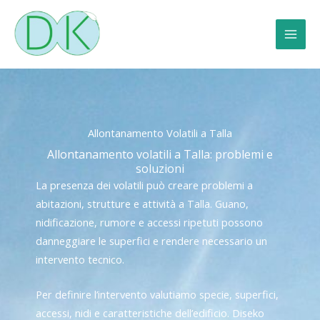
Vai
al
contenuto
Allontanamento Volatili a Talla
Allontanamento volatili a Talla: problemi e
soluzioni
La presenza dei volatili può creare problemi a
abitazioni, strutture e attività a Talla. Guano,
nidificazione, rumore e accessi ripetuti possono
danneggiare le superfici e rendere necessario un
intervento tecnico.
Per definire l’intervento valutiamo specie, superfici,
accessi, nidi e caratteristiche dell’edificio. Diseko