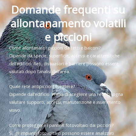
Domande frequenti su
allontanamento volatili
e piccioni
Come allontanare i piccioni da tetti e balconi?
Dipende da specie, superficie, accessi e caratteristiche
dell’edificio. Reti, dissuasori e barriere possono essere
valutati dopo l’analisi dell’area.
Quale rete antipiccioni scegliere?
Dipende dall’edificio. Prima di scegliere una rete bisogna
valutare supporti, accessi, manutenzione e inserimento
visivo.
Come proteggere i pannelli fotovoltaici dai piccioni?
Sì, gli impianti fotovoltaici possono essere analizzati