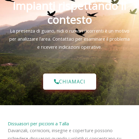
impianti rispettando il
contesto
La presenza di guano, nidi o rumori ricorrenti è un motivo
per analizzare l’area. Contattaci per esaminare il problema
e ricevere indicazioni operative.
CHIAMACI
Dissuasori per piccioni a Talla
Davanzali, cornicioni, insegne e coperture possono
richiedere dissuasori quando i volatili si concentrano su