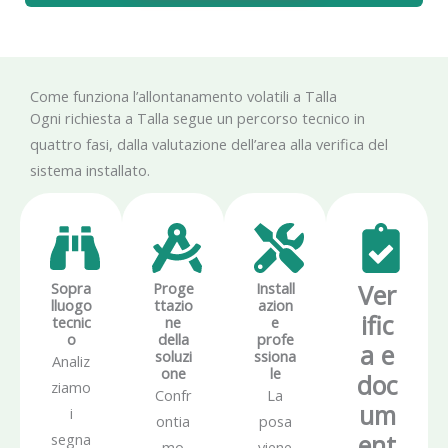
Come funziona l’allontanamento volatili a Talla
Ogni richiesta a Talla segue un percorso tecnico in
quattro fasi, dalla valutazione dell’area alla verifica del
sistema installato.
Sopra
Proge
Install
Ver
lluogo
ttazio
azion
ific
tecnic
ne
e
o
della
profe
a e
soluzi
ssiona
Analiz
one
le
doc
ziamo
Confr
La
um
i
ontia
posa
ent
segna
mo
viene