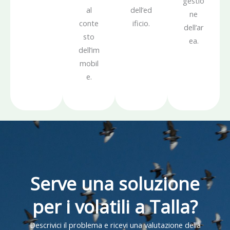
gestio
al
dell’ed
ne
conte
ificio.
dell’ar
sto
ea.
dell’im
mobil
e.
Serve una soluzione
per i volatili a Talla?
Descrivici il problema e ricevi una valutazione della