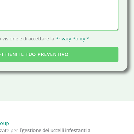
a
i
l
 visione e di accettare la
Privacy Policy *
TTIENI IL TUO PREVENTIVO
roup
izzate per
l’gestione dei uccelli infestanti a