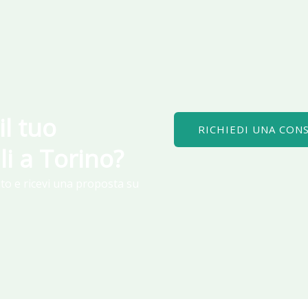
il tuo
RICHIEDI UNA CON
ili a Torino?
to e ricevi una proposta su