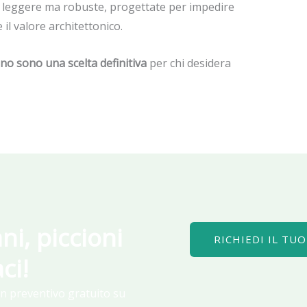
, leggere ma robuste, progettate per impedire
il valore architettonico.
ino sono una scelta definitiva
per chi desidera
ni, piccioni
RICHIEDI IL TU
ci!
un preventivo gratuito su