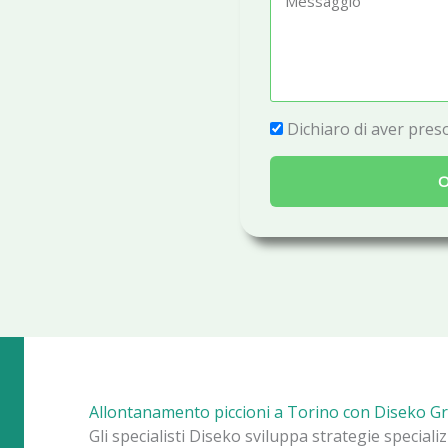
e
e
f
s
o
s
n
a
P
Dichiaro di aver preso
o
g
r
g
O
i
i
v
o
a
c
y
Allontanamento piccioni a Torino con Diseko G
Gli specialisti Diseko sviluppa strategie special