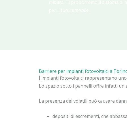
misura. Ti proporremo il sistema di 
per il tuo immobile.
Barriere per impianti fotovoltaici a Torin
I impianti fotovoltaici rappresentano uno d
Lo spazio sotto i pannelli offre infatti un 
La presenza dei volatili può causare danni 
depositi di escrementi, che abbassa