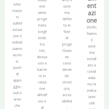
ent
infor
one
siste
mazio
azi
viene
ma
ni
one
proge
defini
sull’inf
ttata
to in
Verific
estazi
scegli
fase
hiamo
one e
endo
di
il
individ
tra
proge
siste
uiamo
reti,
ttazio
ma
acces
dissua
ne
install
si,
sori e
consi
ato e
punti
barrie
deran
condi
di
re in
do
vidia
appo
relazi
strutt
mo le
ggio,
one
ura,
indica
nidi e
all’edif
acces
zioni
aree
icio e
sibilità
utili
che
al
,