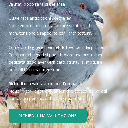
valutati dopo l’analisi dell’area.
Quale rete antipiccioni scegliere?
Non sempre: occorre verificare struttura, fissaggi,
manutenzione e rapporto con l’architettura.
Come proteggere i pannelli fotovoltaici dai piccioni?
Per i pannelli solari si può studiare una protezione
dedicata dopo aver verificato struttura, moduli e
possibilità di manutenzione.
Richiedi una valutazione per Trequanda
Riduci i rischi legati a guano, nidi e accessi dei volatili:
contattaci per raccontare la situazione.
RICHIEDI UNA VALUTAZIONE