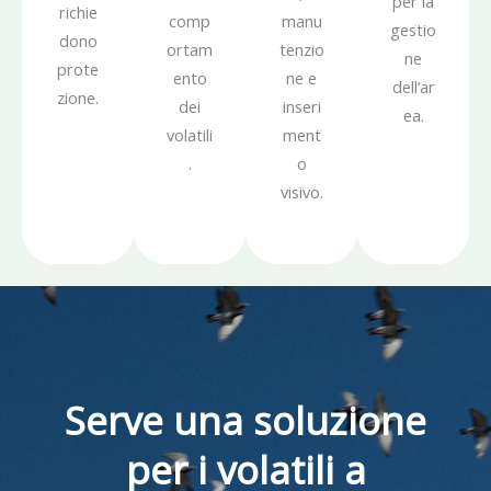
per la
richie
comp
manu
gestio
dono
ortam
tenzio
ne
prote
ento
ne e
dell’ar
zione.
dei
inseri
ea.
volatili
ment
.
o
visivo.
Serve una soluzione
per i volatili a