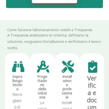
Come funziona l’allontanamento volatili a Trequanda
A Trequanda analizziamo la richiesta, definiamo la
soluzione, eseguiamo l’installazione e verifichiamo il lavoro
svolto.
Sopra
Proge
Install
Ver
lluogo
ttazio
azion
ific
tecnic
ne
e
o
della
profe
a e
soluzi
ssiona
Racco
one
le
doc
gliam
La
Installi
um
o le
soluzi
amo il