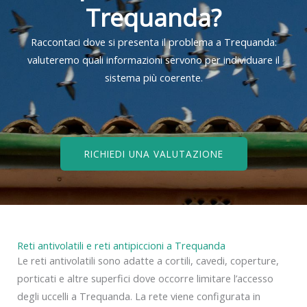
Trequanda?
Raccontaci dove si presenta il problema a Trequanda:
valuteremo quali informazioni servono per individuare il
sistema più coerente.
RICHIEDI UNA VALUTAZIONE
Reti antivolatili e reti antipiccioni a Trequanda
Le reti antivolatili sono adatte a cortili, cavedi, coperture,
porticati e altre superfici dove occorre limitare l’accesso
degli uccelli a Trequanda. La rete viene configurata in