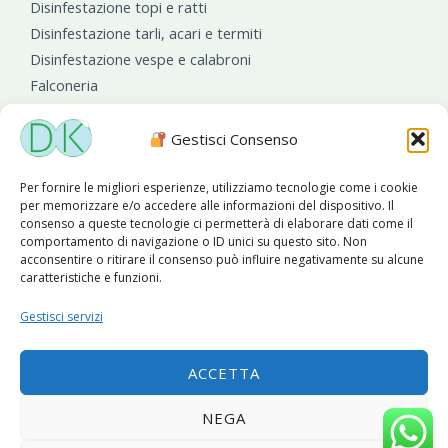
Disinfestazione topi e ratti
Disinfestazione tarli, acari e termiti
Disinfestazione vespe e calabroni
Falconeria
Sanificazioni ambientali
Gestisci Consenso
Per fornire le migliori esperienze, utilizziamo tecnologie come i cookie
per memorizzare e/o accedere alle informazioni del dispositivo. Il
consenso a queste tecnologie ci permetterà di elaborare dati come il
comportamento di navigazione o ID unici su questo sito. Non
acconsentire o ritirare il consenso può influire negativamente su alcune
caratteristiche e funzioni.
Diseko Group
è sponsor del PISA S.C.
Gestisci servizi
ACCETTA
Copyright © 2026 Diseko Group Srls |
Sitemap
|Sito web
NEGA
sviluppato da
WebSolutionPro