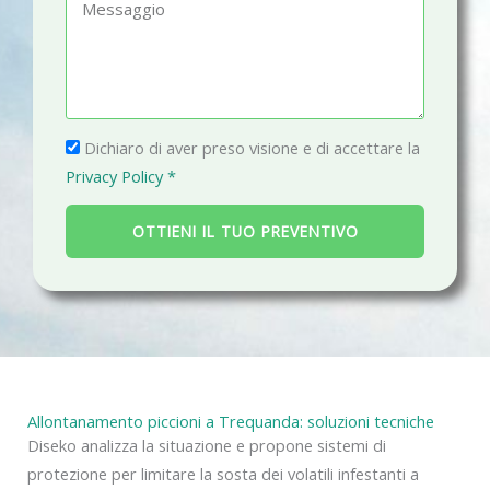
M
o
a
e
n
i
s
o
l
s
a
P
g
Dichiaro di aver preso visione e di accettare la
r
g
Privacy Policy *
i
i
v
o
OTTIENI IL TUO PREVENTIVO
a
c
y
Allontanamento piccioni a Trequanda: soluzioni tecniche
Diseko analizza la situazione e propone sistemi di
protezione per limitare la sosta dei volatili infestanti a